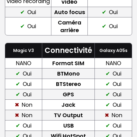
video recording
vidéo
Oui
Auto focus
Oui
Caméra
Oui
Oui
arrière
Connectivité
Magic V3
Galaxy A05s
NANO
Format SIM
NANO
Oui
BTMono
Oui
Oui
BTStereo
Oui
Oui
GPS
Oui
Non
Jack
Oui
Non
TV Output
Non
Oui
USB
Oui
Oui
Wifi HotSpot
Oui