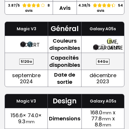
3.87/5
8
4.38/5
54
Avis
avis
avis
Général
Magic V3
Galaxy A05s
Couleurs
LIME,
NOIR
VERT
NOIR
ARGENT
JAUNE
disponibles
Capacités
512Go
64Go
disponibles
Date de
septembre
décembre
2024
2023
sortie
Design
Magic V3
Galaxy A05s
168.0
x
mm
156.6× 74.0×
Dimensions
77.8
x
mm
9.3
mm
8.8
mm