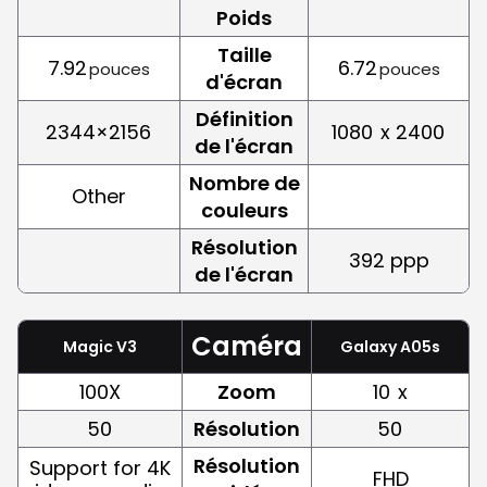
Poids
Taille
7.92
6.72
pouces
pouces
d'écran
Définition
2344×2156
1080
x 2400
de l'écran
Nombre de
Other
couleurs
Résolution
392 ppp
de l'écran
Caméra
Magic V3
Galaxy A05s
100X
Zoom
10
x
50
Résolution
50
Résolution
Support for 4K
FHD