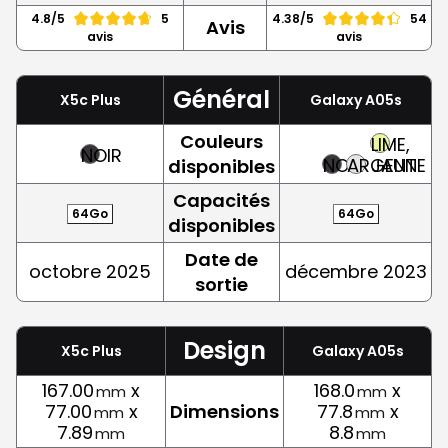
4.8/5
5
4.38/5
54
Avis
avis
avis
Général
X5c Plus
Galaxy A05s
Couleurs
LIME,
NOIR
NOIR
ARGENT
JAUNE
disponibles
Capacités
64Go
64Go
disponibles
Date de
octobre 2025
décembre 2023
sortie
Design
X5c Plus
Galaxy A05s
167.00
x
168.0
x
mm
mm
77.00
x
Dimensions
77.8
x
mm
mm
7.89
8.8
mm
mm