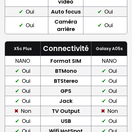
vidéo
Oui
Auto focus
Oui
Caméra
Oui
Oui
arrière
Connectivité
X5c Plus
Galaxy A05s
NANO
Format SIM
NANO
Oui
BTMono
Oui
Oui
BTStereo
Oui
Oui
GPS
Oui
Oui
Jack
Oui
Non
TV Output
Non
Oui
USB
Oui
Oui
Wifi HotSpot
Oui