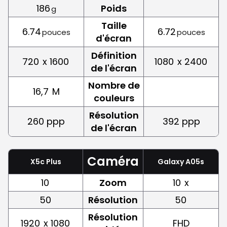
186
Poids
g
Taille
6.74
6.72
pouces
pouces
d'écran
Définition
720
x 1600
1080
x 2400
de l'écran
Nombre de
16,7
M
couleurs
Résolution
260 ppp
392 ppp
de l'écran
Caméra
X5c Plus
Galaxy A05s
10
Zoom
10
x
50
Résolution
50
Résolution
1920
x 1080
FHD