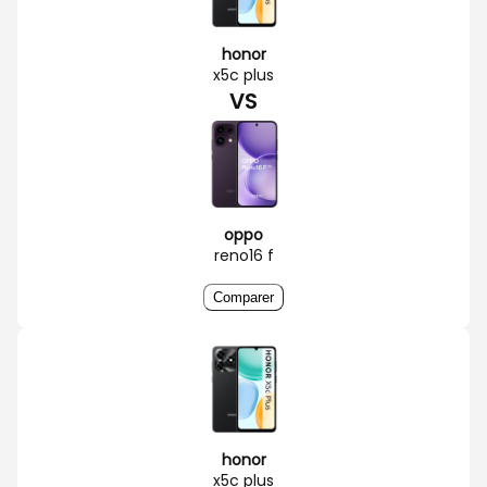
honor
x5c plus
VS
oppo
reno16 f
Comparer
honor
x5c plus