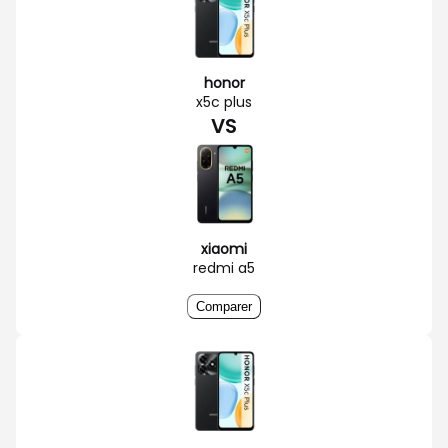
honor
x5c plus
VS
xiaomi
redmi a5
Comparer