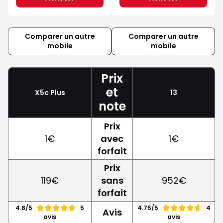
Comparer un autre
Comparer un autre
mobile
mobile
Prix
et
X5c Plus
13
note
Prix
1€
avec
1€
forfait
Prix
119€
sans
952€
forfait
4.8/5
5
4.75/5
4
Avis
avis
avis