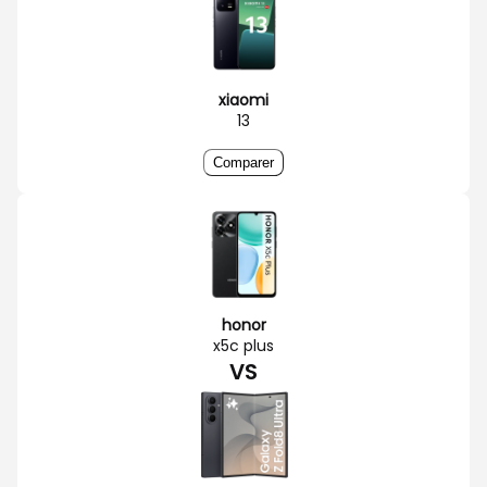
xiaomi
13
Comparer
honor
x5c plus
VS