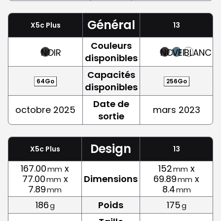
Général
X5c Plus
13
Couleurs
NOIR
NOIR
VERT
BLANC
disponibles
Capacités
64Go
256Go
disponibles
Date de
octobre 2025
mars 2023
sortie
Design
X5c Plus
13
167.00
x
152
x
mm
mm
77.00
x
Dimensions
69.89
x
mm
mm
7.89
8.4
mm
mm
186
Poids
175
g
g