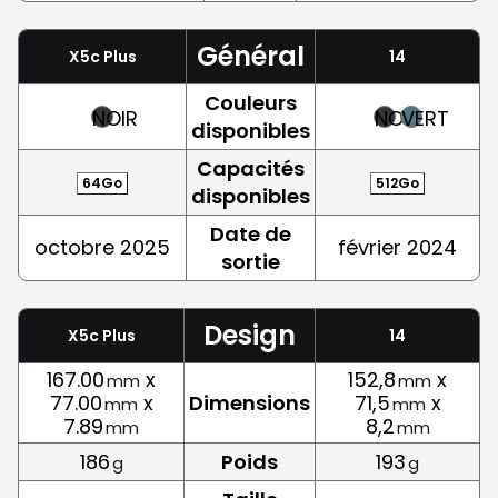
Général
X5c Plus
14
Couleurs
NOIR
NOIR
VERT
disponibles
Capacités
64Go
512Go
disponibles
Date de
octobre 2025
février 2024
sortie
Design
X5c Plus
14
167.00
x
152,8
x
mm
mm
77.00
x
Dimensions
71,5
x
mm
mm
7.89
8,2
mm
mm
186
Poids
193
g
g