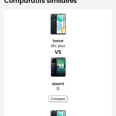
Comparatifs similaires
honor
x5c plus
VS
xiaomi
13
Comparer