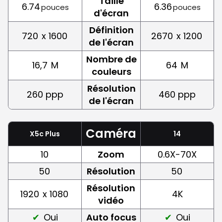
Taille
6.74
6.36
pouces
pouces
d'écran
Définition
720
x 1600
2670
x 1200
de l'écran
Nombre de
16,7
M
64
M
couleurs
Résolution
260 ppp
460 ppp
de l'écran
Caméra
X5c Plus
14
10
Zoom
0.6X-70X
50
Résolution
50
Résolution
1920
x 1080
4K
vidéo
Oui
Auto focus
Oui