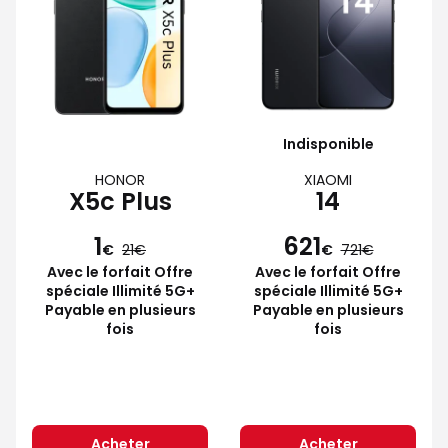
Indisponible
HONOR
XIAOMI
X5c Plus
14
1
621
€
21
€
721
Avec le forfait Offre
Avec le forfait Offre
spéciale Illimité 5G+
spéciale Illimité 5G+
Payable en plusieurs
Payable en plusieurs
fois
fois
Acheter
Acheter