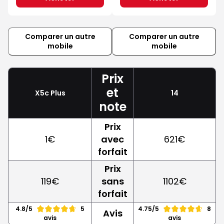
Comparer un autre
Comparer un autre
mobile
mobile
Prix
et
X5c Plus
14
note
Prix
1€
avec
621€
forfait
Prix
119€
sans
1102€
forfait
4.8/5
5
4.75/5
8
Avis
avis
avis