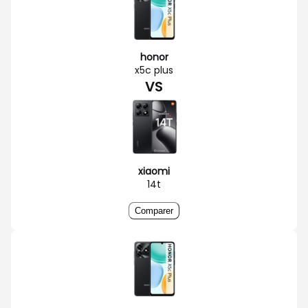
honor
x5c plus
VS
xiaomi
14t
Comparer