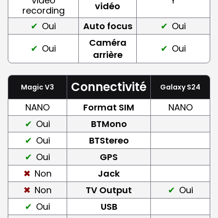
video
Y
vidéo
recording
Oui
Auto focus
Oui
Caméra
Oui
Oui
arrière
Connectivité
Magic V3
Galaxy S24
NANO
Format SIM
NANO
Oui
BTMono
Oui
BTStereo
Oui
GPS
Non
Jack
Non
TV Output
Oui
Oui
USB