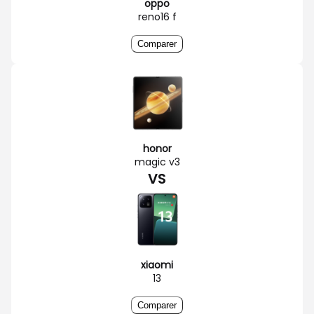
oppo
reno16 f
Comparer
honor
magic v3
VS
xiaomi
13
Comparer