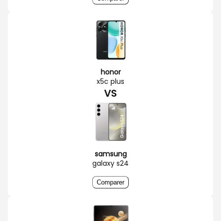
honor
x5c plus
VS
samsung
galaxy s24
Comparer