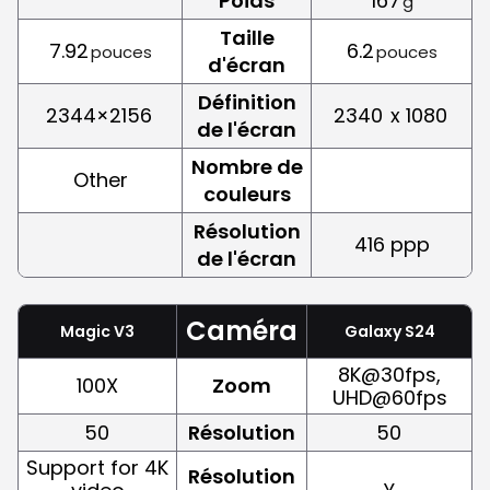
Poids
167
g
Taille
7.92
6.2
pouces
pouces
d'écran
Définition
2344×2156
2340
x 1080
de l'écran
Nombre de
Other
couleurs
Résolution
416 ppp
de l'écran
Caméra
Magic V3
Galaxy S24
8K@30fps,
100X
Zoom
UHD@60fps
50
Résolution
50
Support for 4K
Résolution