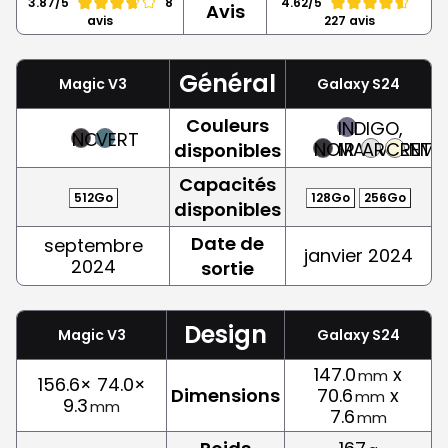
3.87/5
8
4.62/5
Avis
avis
227 avis
Général
Magic V3
Galaxy S24
Couleurs
INDIGO,
NOIR
VERT
NOIR
MAUVE
ARGENT
CREME
disponibles
Capacités
512Go
128Go
256Go
disponibles
Date de
septembre
janvier 2024
2024
sortie
Design
Magic V3
Galaxy S24
147.0
x
mm
156.6× 74.0×
Dimensions
70.6
x
mm
9.3
mm
7.6
mm