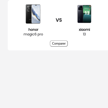
VS
honor
xiaomi
magic6 pro
13
Comparer