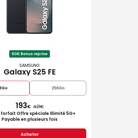
50€ Bonus reprise
SAMSUNG
Galaxy S25 FE
28Go
256Go
193
€
421
 forfait Offre spéciale Illimité 5G+
Payable en plusieurs fois
Acheter