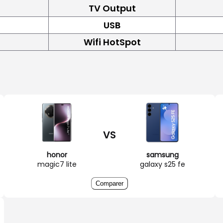
TV Output
USB
Wifi HotSpot
VS
honor
samsung
magic7 lite
galaxy s25 fe
Comparer