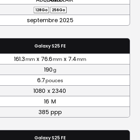
128Go
256Go
septembre 2025
Galaxy S25 FE
161.3
x 76.6
x 7.4
mm
mm
mm
190
g
6.7
pouces
1080
x 2340
16
M
385 ppp
Galaxy S25 FE