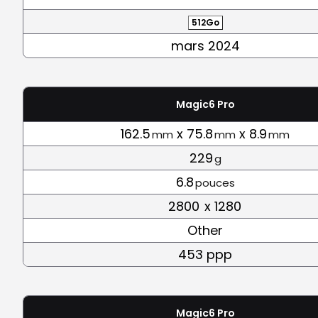
512Go
mars 2024
Magic6 Pro
162.5
x 75.8
x 8.9
mm
mm
mm
229
g
6.8
pouces
2800
x 1280
Other
453 ppp
Magic6 Pro