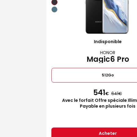
Indisponible
HONOR
Magic6 Pro
512Go
541
€
641
Avec le forfait Offre spéciale Illi
Payable en plusieurs fois
Acheter