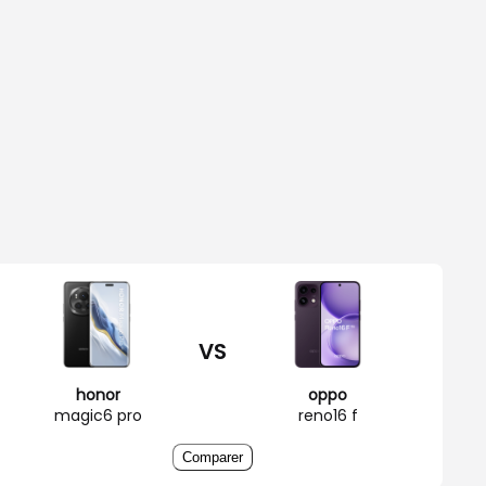
VS
honor
oppo
magic6 pro
reno16 f
Comparer