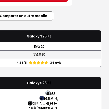
Comparer un autre mobile
Galaxy S25 FE
193€
749€
4.85/5
34 avis
Galaxy S25 FE
BLEU
BLEU
CLAIR,
NOIR
NUIT,
BLEU-
ABSOLU
BLANC
BLEU
CLAIR