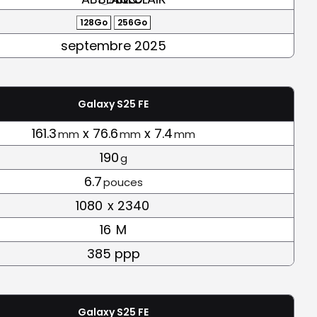
128Go
256Go
septembre 2025
Galaxy S25 FE
161.3
x 76.6
x 7.4
mm
mm
mm
190
g
6.7
pouces
1080
x 2340
16
M
385 ppp
Galaxy S25 FE