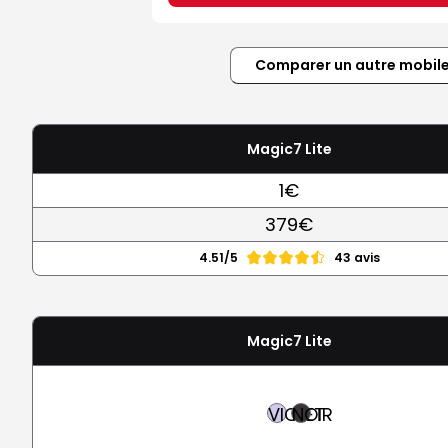
Comparer un autre mobil
Magic7 Lite
1€
379€
4.51/5
43 avis
Magic7 Lite
VIOLET
NOIR