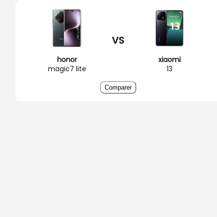
VS
honor
xiaomi
magic7 lite
13
Comparer