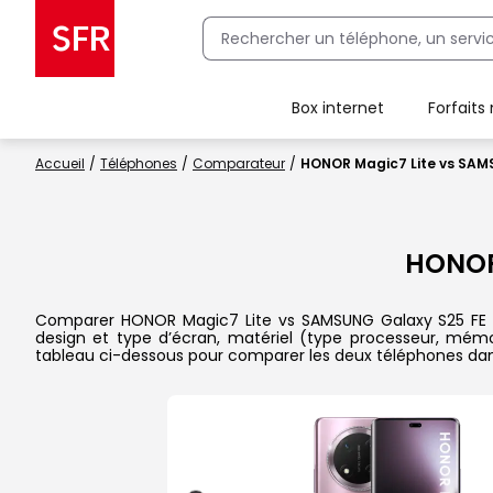
Box internet
Forfaits
Client Box SFR, ajouter une offre Maison Sécurisée
Accueil
Téléphones
Comparateur
HONOR Magic7 Lite vs SAM
HONOR
Comparer HONOR Magic7 Lite vs SAMSUNG Galaxy S25 FE dans 
design et type d’écran, matériel (type processeur, mémoi
tableau ci-dessous pour comparer les deux téléphones dans