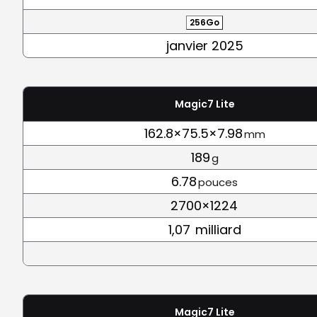
256Go
janvier 2025
Magic7 Lite
162.8×75.5×7.98
mm
189
g
6.78
pouces
2700×1224
1,07
milliard
Magic7 Lite