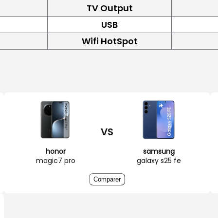
TV Output
USB
Wifi HotSpot
VS
honor
samsung
magic7 pro
galaxy s25 fe
Comparer