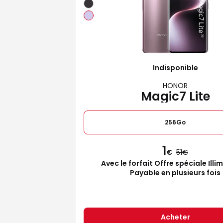
Indisponible
HONOR
Magic7 Lite
256Go
1
€
51
Avec le forfait Offre spéciale Illi
Payable en plusieurs fois
Acheter