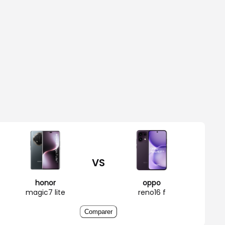
VS
honor
oppo
magic7 lite
reno16 f
Comparer