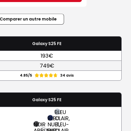
Comparer un autre mobile
Galaxy S25 FE
193€
749€
4.85/5
34 avis
Galaxy S25 FE
BLEU
BLEU
CLAIR,
NOIR
NUIT,
BLEU-
ABSOLU
BLANC
BLEU
CLAIR