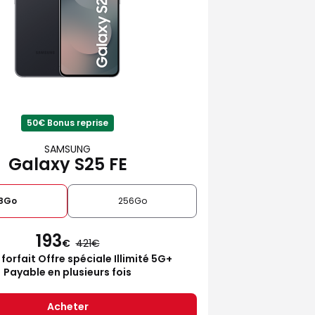
50€ Bonus reprise
SAMSUNG
Galaxy S25 FE
28Go
256Go
193
€
421
 forfait Offre spéciale Illimité 5G+
Payable en plusieurs fois
Acheter