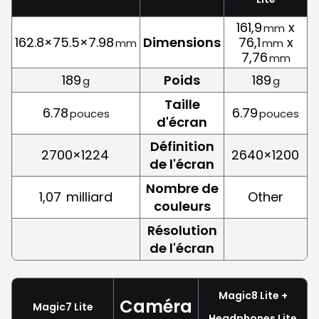
161,9
x
mm
162.8×75.5×7.98
Dimensions
76,1
x
mm
mm
7,76
mm
189
Poids
189
g
g
Taille
6.78
6.79
pouces
pouces
d'écran
Définition
2700×1224
2640×1200
de l'écran
Nombre de
1,07
milliard
Other
couleurs
Résolution
de l'écran
Magic8 Lite +
Caméra
Magic7 Lite
Headphones Lite