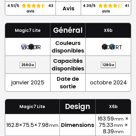
4.51/5
43
4.39/5
41
Avis
avis
avis
Général
Magic7 Lite
X6b
Couleurs
VIOLET
NOIR
NOIR
VERT
disponibles
Capacités
256Go
128Go
disponibles
Date de
janvier 2025
octobre 2024
sortie
Design
Magic7 Lite
X6b
163.59
×
mm
162.8×75.5×7.98
Dimensions
75.33
×
mm
mm
8.39
mm