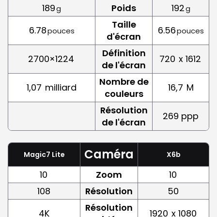
189
Poids
192
g
g
Taille
6.78
6.56
pouces
pouces
d'écran
Définition
2700×1224
720
x 1612
de l'écran
Nombre de
1,07
milliard
16,7
M
couleurs
Résolution
269 ppp
de l'écran
Caméra
Magic7 Lite
X6b
10
Zoom
10
108
Résolution
50
Résolution
4K
1920
x 1080