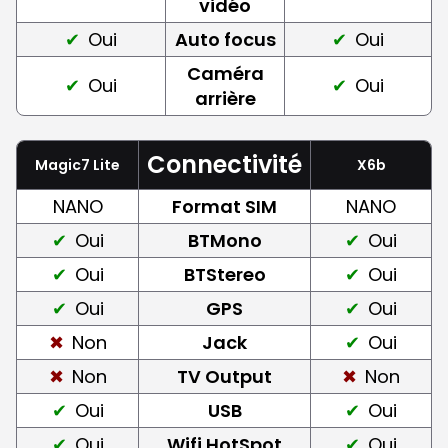
vidéo
Oui
Auto focus
Oui
Caméra
Oui
Oui
arrière
Connectivité
Magic7 Lite
X6b
NANO
Format SIM
NANO
Oui
BTMono
Oui
Oui
BTStereo
Oui
Oui
GPS
Oui
Non
Jack
Oui
Non
TV Output
Non
Oui
USB
Oui
Oui
Wifi HotSpot
Oui