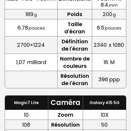
8.4
mm
189
Poids
200
g
g
Taille
6.78
6.5
pouces
pouces
d'écran
Définition
2700×1224
2340
x 1080
de l'écran
Nombre de
1,07
milliard
16
M
couleurs
Résolution
396 ppp
de l'écran
Caméra
Magic7 Lite
Galaxy A15 5G
10
Zoom
10X
108
Résolution
50