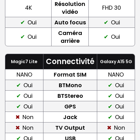
Résolution
4K
FHD 30
vidéo
Oui
Auto focus
Oui
Caméra
Oui
Oui
arrière
Connectivité
Magic7 Lite
Galaxy A15 5G
NANO
Format SIM
NANO
Oui
BTMono
Oui
Oui
BTStereo
Oui
Oui
GPS
Oui
Non
Jack
Oui
Non
TV Output
Non
Oui
USB
Oui