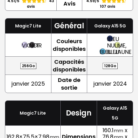
4.51/5
43
4.59/5
Avis
avis
107 avis
Général
Magic7 Lite
Galaxy A15 5G
BLEU
Couleurs
VIOLET
NOIR
NUIT,
LIME,
disponibles
BLEU
BLEU
JAUNE
Capacités
256Go
128Go
disponibles
Date de
janvier 2025
janvier 2024
sortie
Galaxy A15
Design
Magic7 Lite
5G
160.1
x
mm
162.8×75.5×7.98
Dimensions
76.8
x
mm
mm