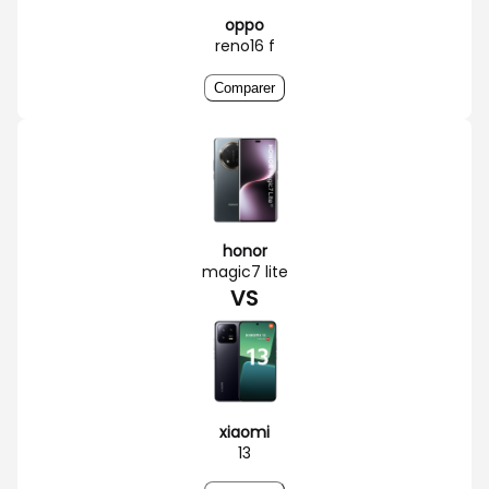
oppo
reno16 f
Comparer
honor
magic7 lite
VS
xiaomi
13