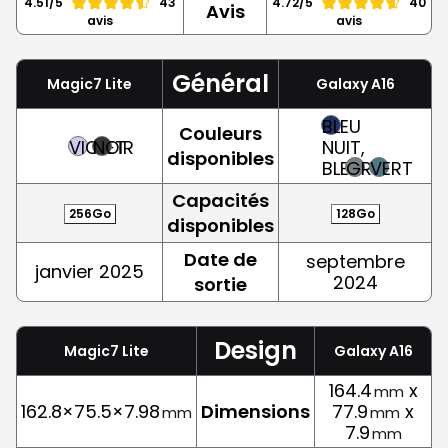
4.51/5
43
4.72/5
40
Avis
avis
avis
Général
Magic7 Lite
Galaxy A16
BLEU
Couleurs
VIOLET
NOIR
NUIT,
disponibles
BLEU
GRIS
VERT
Capacités
256Go
128Go
disponibles
Date de
septembre
janvier 2025
2024
sortie
Design
Magic7 Lite
Galaxy A16
164.4
x
mm
162.8×75.5×7.98
Dimensions
77.9
x
mm
mm
7.9
mm