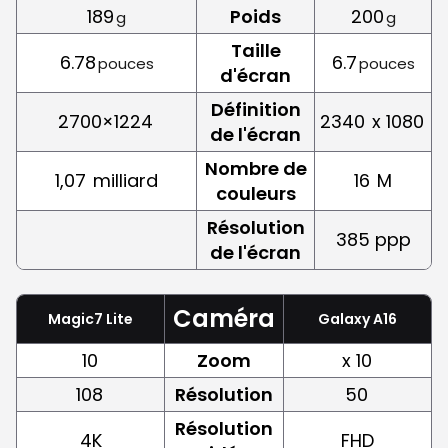
189
Poids
200
g
g
Taille
6.78
6.7
pouces
pouces
d'écran
Définition
2700×1224
2340
x 1080
de l'écran
Nombre de
1,07
milliard
16
M
couleurs
Résolution
385 ppp
de l'écran
Caméra
Magic7 Lite
Galaxy A16
10
Zoom
x 10
108
Résolution
50
Résolution
4K
FHD