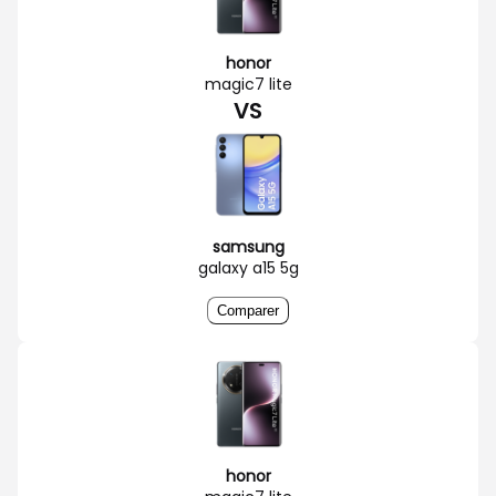
honor
magic7 lite
VS
samsung
galaxy a15 5g
Comparer
honor