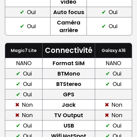
vidéo
Oui
Auto focus
Oui
Caméra
Oui
Oui
arrière
Connectivité
Magic7 Lite
Galaxy A16
NANO
Format SIM
NANO
Oui
BTMono
Oui
Oui
BTStereo
Oui
Oui
GPS
Non
Jack
Non
Non
TV Output
Non
Oui
USB
Oui
Oui
Wifi HotSpot
Oui