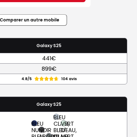
Comparer un autre mobile
Galaxy S25
441€
899€
4.8/5
104 avis
Galaxy S25
BLEU
BLEU
CLAIR,
VERT
NUIT,
NOIR
BLEU-
D'EAU,
BLEU
ABSOLU
GRIS
CLAIR
VERT