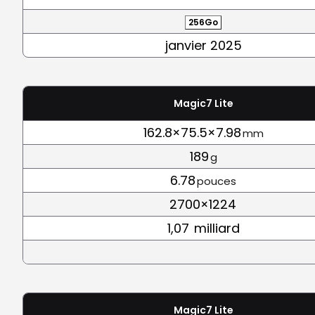
256Go
janvier 2025
Magic7 Lite
162.8×75.5×7.98
mm
189
g
6.78
pouces
2700×1224
1,07
milliard
Magic7 Lite