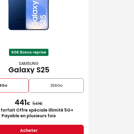
50€ Bonus reprise
SAMSUNG
Galaxy S25
28Go
256Go
441
€
541
 forfait Offre spéciale Illimité 5G+
Payable en plusieurs fois
Acheter