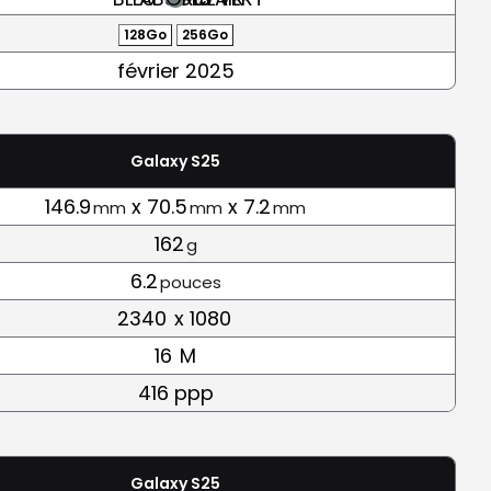
128Go
256Go
février 2025
Galaxy S25
146.9
x 70.5
x 7.2
mm
mm
mm
162
g
6.2
pouces
2340
x 1080
16
M
416 ppp
Galaxy S25