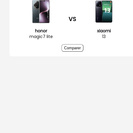
VS
honor
xiaomi
magic7 lite
13
Comparer