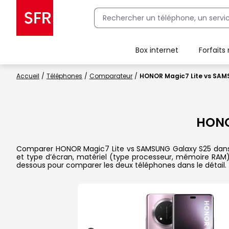
Box internet
Forfaits
Client Box SFR, ajouter une offre Maison Sécurisée
Accueil
Téléphones
Comparateur
HONOR Magic7 Lite vs SAM
HONO
Comparer HONOR Magic7 Lite vs SAMSUNG Galaxy S25 dans le d
et type d’écran, matériel (type processeur, mémoire RAM), 
dessous pour comparer les deux téléphones dans le détail.