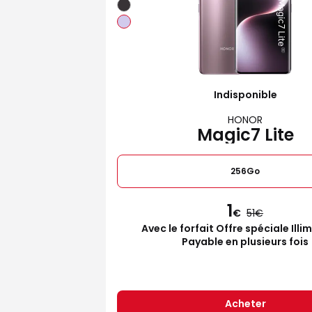
Indisponible
HONOR
Magic7 Lite
256Go
1
€
51
Avec le forfait Offre spéciale Illi
Payable en plusieurs fois
Acheter