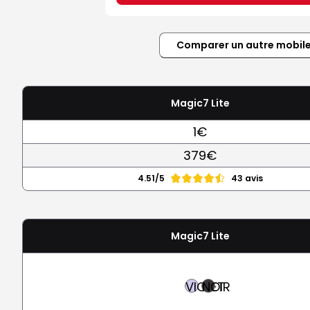
Comparer un autre mobil
Magic7 Lite
1€
379€
4.51/5
43 avis
Magic7 Lite
VIOLET
NOIR