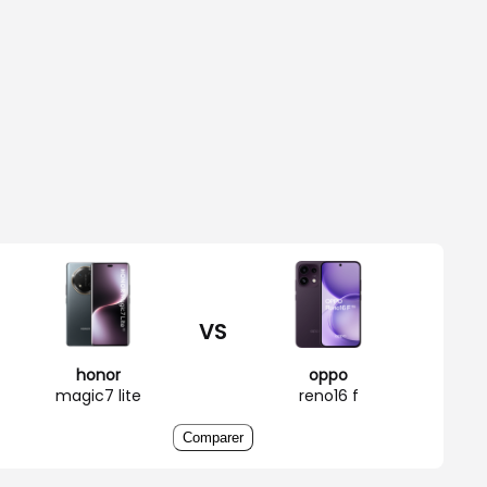
VS
honor
oppo
magic7 lite
reno16 f
Comparer