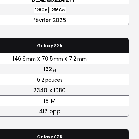
128Go
256Go
février 2025
Galaxy S25
146.9
x 70.5
x 7.2
mm
mm
mm
162
g
6.2
pouces
2340
x 1080
16
M
416 ppp
Galaxy S25