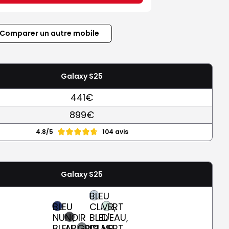
Comparer un autre mobile
Galaxy S25
441€
899€
4.8/5
104 avis
Galaxy S25
BLEU
BLEU
CLAIR,
VERT
NUIT,
NOIR
BLEU-
D'EAU,
BLEU
ABSOLU
GRIS
CLAIR
VERT