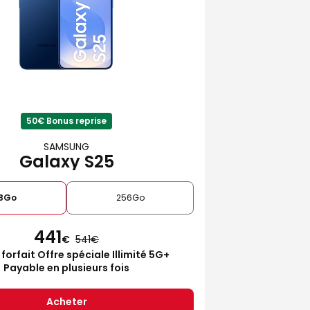
50€ Bonus reprise
SAMSUNG
Galaxy S25
28Go
256Go
441
€
541
 forfait Offre spéciale Illimité 5G+
Payable en plusieurs fois
Acheter