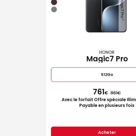
HONOR
Magic7 Pro
512Go
761
€
861
Avec le forfait Offre spéciale Illi
Payable en plusieurs fois
Acheter