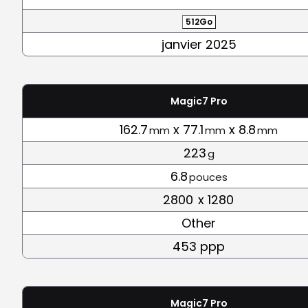
512Go
janvier 2025
Magic7 Pro
162.7
x 77.1
x 8.8
mm
mm
mm
223
g
6.8
pouces
2800
x 1280
Other
453 ppp
Magic7 Pro