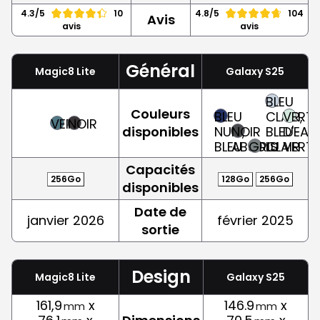
4.3/5
10
4.8/5
104
Avis
avis
avis
Général
Magic8 Lite
Galaxy S25
BLEU
Couleurs
BLEU
CLAIR,
VERT
VERT
NOIR
disponibles
NUIT,
NOIR
BLEU-
D'EAU,
BLEU
ABSOLU
GRIS
CLAIR
VERT
Capacités
256Go
128Go
256Go
disponibles
Date de
janvier 2026
février 2025
sortie
Design
Magic8 Lite
Galaxy S25
161,9
x
146.9
x
mm
mm