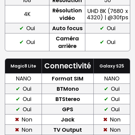
108
Résolution
50
Résolution
UHD 8K (7680
x
4K
4320) | @30fps
vidéo
Oui
Auto focus
Oui
Caméra
Oui
Oui
arrière
Connectivité
Magic8 Lite
Galaxy S25
NANO
Format SIM
NANO
Oui
BTMono
Oui
Oui
BTStereo
Oui
Oui
GPS
Oui
Non
Jack
Non
Non
TV Output
Non