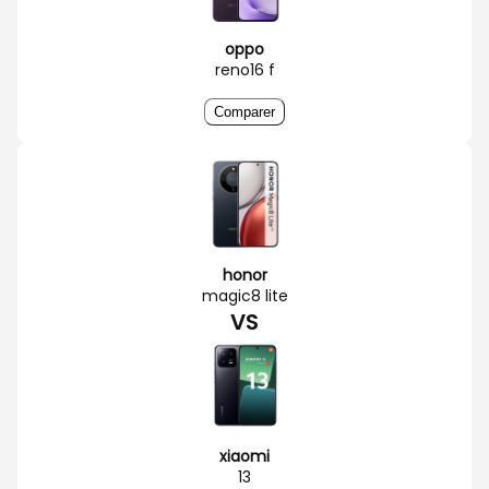
oppo
reno16 f
Comparer
honor
magic8 lite
VS
xiaomi
13