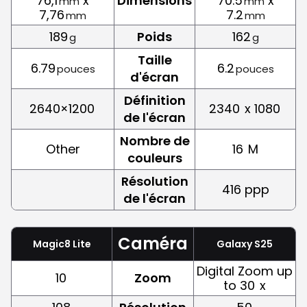
76,1
x
Dimensions
70.5
x
mm
mm
7,76
7.2
mm
mm
189
Poids
162
g
g
Taille
6.79
6.2
pouces
pouces
d'écran
Définition
2640×1200
2340
x 1080
de l'écran
Nombre de
Other
16
M
couleurs
Résolution
416 ppp
de l'écran
Caméra
Magic8 Lite
Galaxy S25
Digital Zoom up
10
Zoom
to 30
x