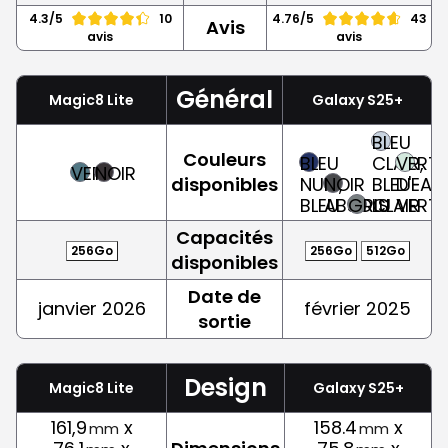
4.3/5
10
4.76/5
43
Avis
avis
avis
Général
Magic8 Lite
Galaxy S25+
BLEU
Couleurs
BLEU
CLAIR,
VERT
VERT
NOIR
disponibles
NUIT,
NOIR
BLEU-
D'EAU,
BLEU
ABSOLU
GRIS
CLAIR
VERT
Capacités
256Go
256Go
512Go
disponibles
Date de
janvier 2026
février 2025
sortie
Design
Magic8 Lite
Galaxy S25+
161,9
x
158.4
x
mm
mm