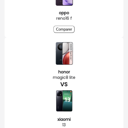
oppo
reno16 f
Comparer
honor
magic8 lite
VS
xiaomi
13