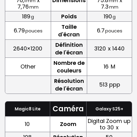
76,1
x
Dimensions
75.8
x
mm
mm
7,76
7.3
mm
mm
189
Poids
190
g
g
Taille
6.79
6.7
pouces
pouces
d'écran
Définition
2640×1200
3120
x 1440
de l'écran
Nombre de
Other
16
M
couleurs
Résolution
513 ppp
de l'écran
Caméra
Magic8 Lite
Galaxy S25+
Digital Zoom up
10
Zoom
to 30
x