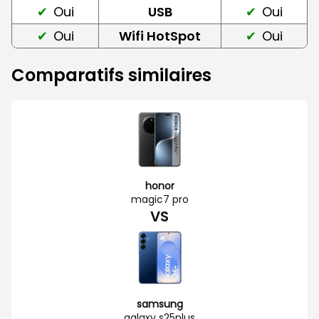
Oui
USB
Oui
Oui
Wifi HotSpot
Oui
Comparatifs similaires
honor
magic7 pro
VS
samsung
galaxy s25plus