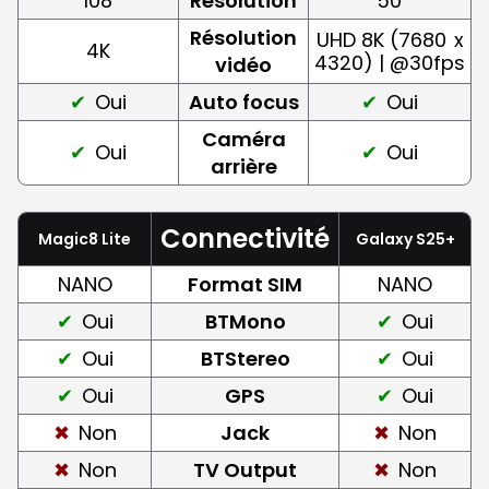
108
Résolution
50
Résolution
UHD 8K (7680
x
4K
4320) | @30fps
vidéo
Oui
Auto focus
Oui
Caméra
Oui
Oui
arrière
Connectivité
Magic8 Lite
Galaxy S25+
NANO
Format SIM
NANO
Oui
BTMono
Oui
Oui
BTStereo
Oui
Oui
GPS
Oui
Non
Jack
Non
Non
TV Output
Non