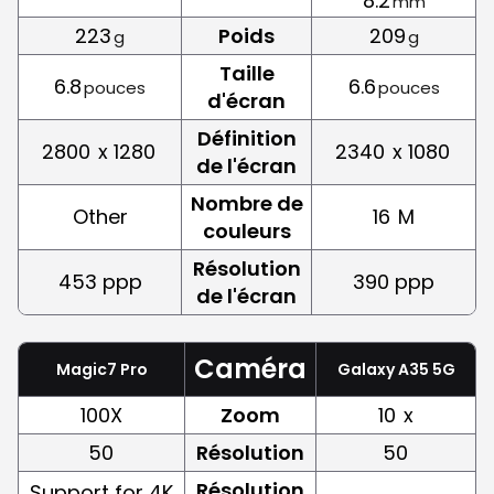
8.2
mm
223
Poids
209
g
g
Taille
6.8
6.6
pouces
pouces
d'écran
Définition
2800
x 1280
2340
x 1080
de l'écran
Nombre de
Other
16
M
couleurs
Résolution
453 ppp
390 ppp
de l'écran
Caméra
Magic7 Pro
Galaxy A35 5G
100X
Zoom
10
x
50
Résolution
50
Résolution
Support for 4K