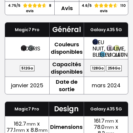
4.75/5
8
4.6/5
110
Avis
avis
avis
Général
Magic7 Pro
Galaxy A35 5G
BLEU
Couleurs
NOIR
GRIS
NUIT,
LILAS,
LIME,
disponibles
BLEU
BLEU
VIOLET
JAUNE
Capacités
512Go
128Go
256Go
disponibles
Date de
janvier 2025
mars 2024
sortie
Design
Magic7 Pro
Galaxy A35 5G
161.7
x
mm
162.7
x
mm
Dimensions
78.0
x
mm
77.1
x 8.8
mm
mm