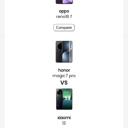
oppo
reno16 f
Comparer
honor
magic7 pro
VS
xiaomi
13