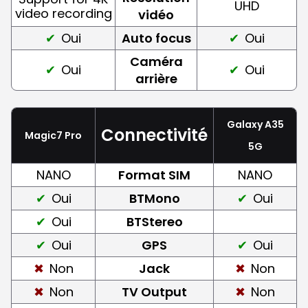
UHD
video recording
vidéo
Oui
Auto focus
Oui
Caméra
Oui
Oui
arrière
Galaxy A35
Connectivité
Magic7 Pro
5G
NANO
Format SIM
NANO
Oui
BTMono
Oui
Oui
BTStereo
Oui
GPS
Oui
Non
Jack
Non
Non
TV Output
Non