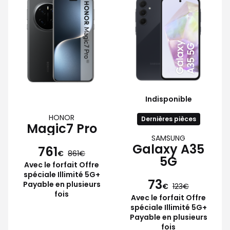
Indisponible
HONOR
Dernières pièces
Magic7 Pro
SAMSUNG
Galaxy A35
761
€
861
5G
Avec le forfait Offre
spéciale Illimité 5G+
73
Payable en plusieurs
€
123
fois
Avec le forfait Offre
spéciale Illimité 5G+
Payable en plusieurs
fois