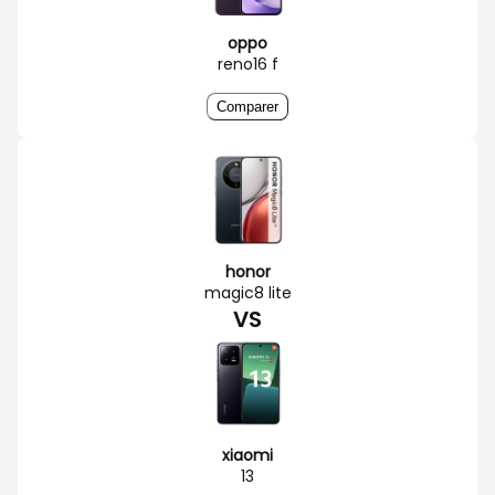
oppo
reno16 f
Comparer
honor
magic8 lite
VS
xiaomi
13