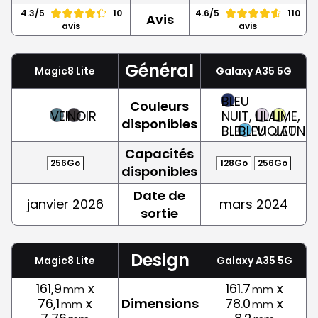
4.3/5
10
4.6/5
110
Avis
avis
avis
Général
Magic8 Lite
Galaxy A35 5G
BLEU
Couleurs
VERT
NOIR
NUIT,
LILAS,
LIME,
disponibles
BLEU
BLEU
VIOLET
JAUNE
Capacités
256Go
128Go
256Go
disponibles
Date de
janvier 2026
mars 2024
sortie
Design
Magic8 Lite
Galaxy A35 5G
161,9
x
161.7
x
mm
mm
76,1
x
Dimensions
78.0
x
mm
mm