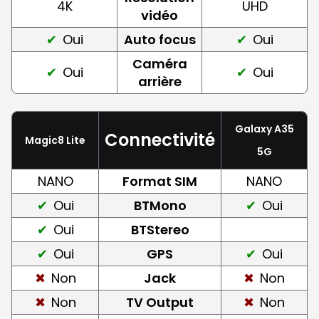
4K
UHD
vidéo
Oui
Auto focus
Oui
Caméra
Oui
Oui
arrière
Galaxy A35
Connectivité
Magic8 Lite
5G
NANO
Format SIM
NANO
Oui
BTMono
Oui
Oui
BTStereo
Oui
GPS
Oui
Non
Jack
Non
Non
TV Output
Non