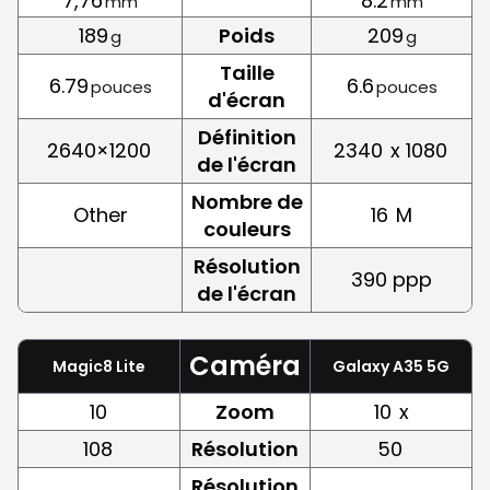
7,76
8.2
mm
mm
189
Poids
209
g
g
Taille
6.79
6.6
pouces
pouces
d'écran
Définition
2640×1200
2340
x 1080
de l'écran
Nombre de
Other
16
M
couleurs
Résolution
390 ppp
de l'écran
Caméra
Magic8 Lite
Galaxy A35 5G
10
Zoom
10
x
108
Résolution
50
Résolution