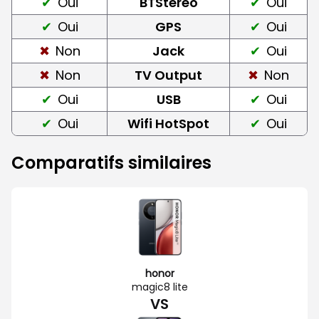
Oui
BTStereo
Oui
Oui
GPS
Oui
Non
Jack
Oui
Non
TV Output
Non
Oui
USB
Oui
Oui
Wifi HotSpot
Oui
Comparatifs similaires
honor
magic8 lite
VS