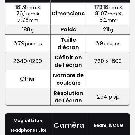
161,9
x
173.16
x
mm
mm
76,1
x
Dimensions
81.07
x
mm
mm
7,76
8.2
mm
mm
189
Poids
211
g
g
Taille
6.79
6.9
pouces
pouces
d'écran
Définition
2640×1200
720
x 1600
de l'écran
Nombre de
Other
couleurs
Résolution
254 ppp
de l'écran
Magic8 Lite +
Caméra
Redmi 15C 5G
Headphones Lite