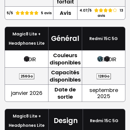
forfait
4.07/5
13
Avis
5/5
5 avis
avis
Magic8 Lite +
Général
Redmi 15C 5G
Headphones Lite
Couleurs
NOIR
VERT
NOIR
disponibles
Capacités
256Go
128Go
disponibles
Date de
septembre
janvier 2026
2025
sortie
Magic8 Lite +
Design
Redmi 15C 5G
Headphones Lite