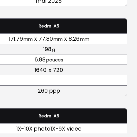
mai 2025
Redmi A5
171.79
x 77.80
x 8.26
mm
mm
mm
198
g
6.88
pouces
1640
x 720
260 ppp
Redmi A5
1X-10X photo1X-6X video