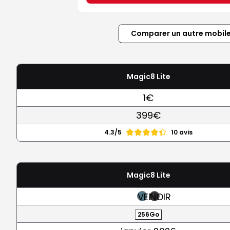
Comparer un autre mobil
Magic8 Lite
1€
399€
4.3/5
10 avis
Magic8 Lite
VERT
NOIR
256Go