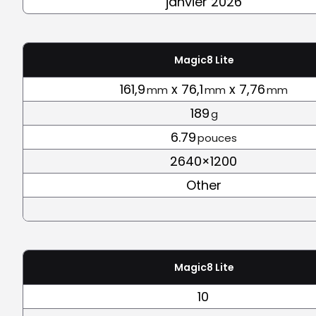
janvier 2026
Magic8 Lite
161,9
x 76,1
x 7,76
mm
mm
mm
189
g
6.79
pouces
2640×1200
Other
Magic8 Lite
10