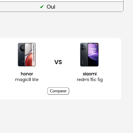
Oui
VS
honor
xiaomi
magic8 lite
redmi 15c 5g
Comparer