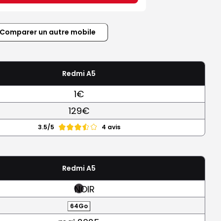
Comparer un autre mobile
Redmi A5
1€
129€
3.5/5
4 avis
Redmi A5
NOIR
64Go