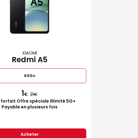
XIAOMI
Redmi A5
64Go
1
€
21
 forfait Offre spéciale Illimité 5G+
Payable en plusieurs fois
Acheter