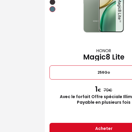
HONOR
Magic8 Lite
256Go
1
€
79
Avec le forfait Offre spéciale Illi
Payable en plusieurs fois
Acheter