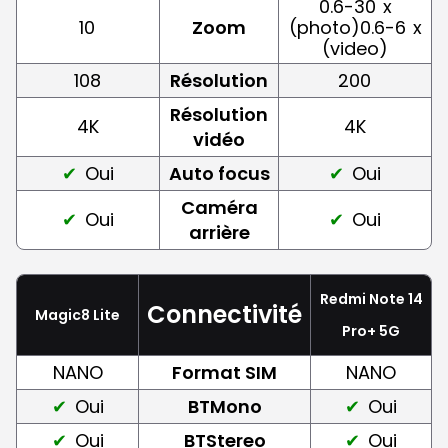
0.6-30
x
10
Zoom
(photo)0.6-6
x
(video)
108
Résolution
200
Résolution
4K
4K
vidéo
Oui
Auto focus
Oui
Caméra
Oui
Oui
arrière
Redmi Note 14
Connectivité
Magic8 Lite
Pro+ 5G
NANO
Format SIM
NANO
Oui
BTMono
Oui
Oui
BTStereo
Oui