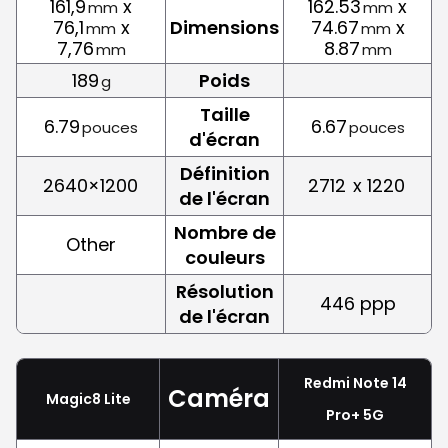
161,9
x
162.53
x
mm
mm
76,1
x
Dimensions
74.67
x
mm
mm
7,76
8.87
mm
mm
189
Poids
g
Taille
6.79
6.67
pouces
pouces
d'écran
Définition
2640×1200
2712
x 1220
de l'écran
Nombre de
Other
couleurs
Résolution
446 ppp
de l'écran
Redmi Note 14
Caméra
Magic8 Lite
Pro+ 5G