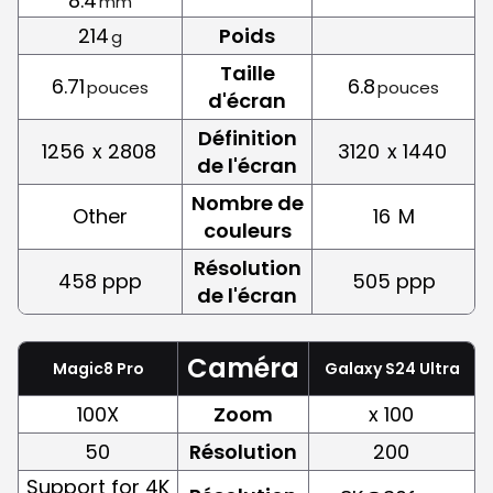
8.4
mm
214
Poids
g
Taille
6.71
6.8
pouces
pouces
d'écran
Définition
1256
x 2808
3120
x 1440
de l'écran
Nombre de
Other
16
M
couleurs
Résolution
458 ppp
505 ppp
de l'écran
Caméra
Magic8 Pro
Galaxy S24 Ultra
100X
Zoom
x 100
50
Résolution
200
Support for 4K