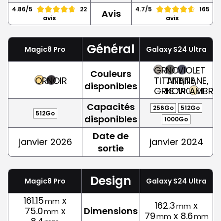
4.86/5
22
4.7/5
165
Avis
avis
avis
Général
Magic8 Pro
Galaxy S24 Ultra
GRIS
NOIR
VIOLET
Couleurs
OR
NOIR
TITANE,
TITANE,
TITANE,
disponibles
GRIS
NOIR
VIOLET
AMBRE
Capacités
256Go
512Go
512Go
disponibles
1000Go
Date de
janvier 2026
janvier 2024
sortie
Design
Magic8 Pro
Galaxy S24 Ultra
161.15
x
mm
162.3
x
mm
75.0
x
Dimensions
mm
79
x 8.6
mm
mm