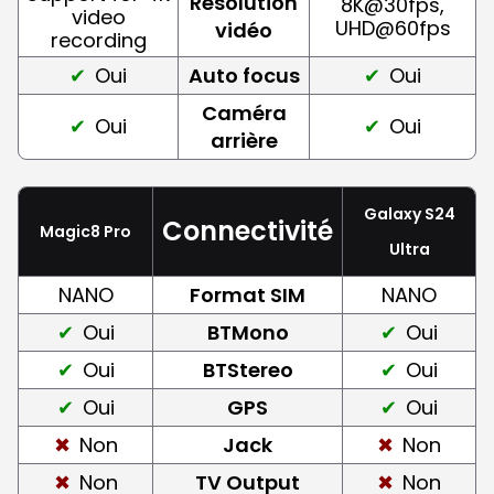
Résolution
8K@30fps,
video
UHD@60fps
vidéo
recording
Oui
Auto focus
Oui
Caméra
Oui
Oui
arrière
Galaxy S24
Connectivité
Magic8 Pro
Ultra
NANO
Format SIM
NANO
Oui
BTMono
Oui
Oui
BTStereo
Oui
Oui
GPS
Oui
Non
Jack
Non
Non
TV Output
Non