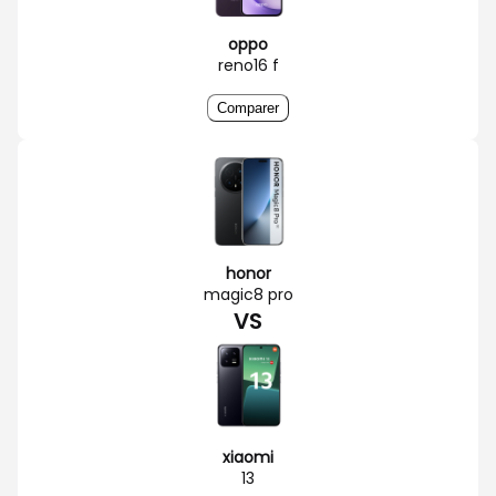
oppo
reno16 f
Comparer
honor
magic8 pro
VS
xiaomi
13