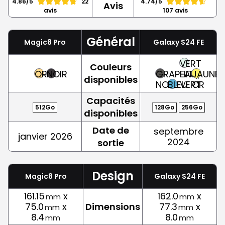
4.86/5
22
4.74/5
Avis
avis
107 avis
Général
Magic8 Pro
Galaxy S24 FE
VERT
Couleurs
OR
NOIR
GRAPHITE,
EAU,
JAUNE,
disponibles
NOIR
BLEU
VERT
OR
Capacités
512Go
128Go
256Go
disponibles
Date de
septembre
janvier 2026
2024
sortie
Design
Magic8 Pro
Galaxy S24 FE
161.15
x
162.0
x
mm
mm
75.0
x
Dimensions
77.3
x
mm
mm
8.4
8.0
mm
mm