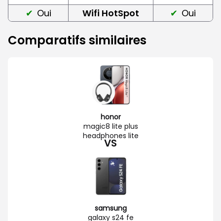
Oui
Wifi HotSpot
Oui
Comparatifs similaires
honor
magic8 lite plus
headphones lite
VS
samsung
galaxy s24 fe