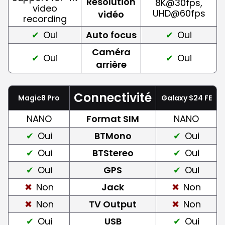
Résolution
8K@30fps,
video
UHD@60fps
vidéo
recording
Oui
Auto focus
Oui
Caméra
Oui
Oui
arrière
Connectivité
Magic8 Pro
Galaxy S24 FE
NANO
Format SIM
NANO
Oui
BTMono
Oui
Oui
BTStereo
Oui
Oui
GPS
Oui
Non
Jack
Non
Non
TV Output
Non
Oui
USB
Oui