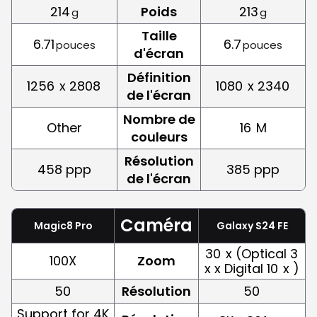
214
Poids
213
g
g
Taille
6.71
6.7
pouces
pouces
d'écran
Définition
1256
x 2808
1080
x 2340
de l'écran
Nombre de
Other
16
M
couleurs
Résolution
458 ppp
385 ppp
de l'écran
Caméra
Magic8 Pro
Galaxy S24 FE
30
x (Optical 3
100X
Zoom
x x Digital 10
x )
50
Résolution
50
Support for 4K