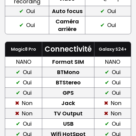
recording
Oui
Auto focus
Oui
Caméra
Oui
Oui
arrière
Connectivité
Magic8 Pro
Galaxy S24+
NANO
Format SIM
NANO
Oui
BTMono
Oui
Oui
BTStereo
Oui
Oui
GPS
Oui
Non
Jack
Non
Non
TV Output
Non
Oui
USB
Oui
Oui
Wifi HotSpot
Oui