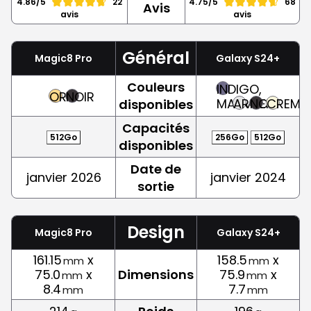
4.86/5
22
4.75/5
68
Avis
avis
avis
Général
Magic8 Pro
Galaxy S24+
Couleurs
INDIGO,
OR
NOIR
MAUVE
ARGENT
NOIR
CREME
disponibles
Capacités
512Go
256Go
512Go
disponibles
Date de
janvier 2026
janvier 2024
sortie
Design
Magic8 Pro
Galaxy S24+
161.15
x
158.5
x
mm
mm
75.0
x
Dimensions
75.9
x
mm
mm
8.4
7.7
mm
mm