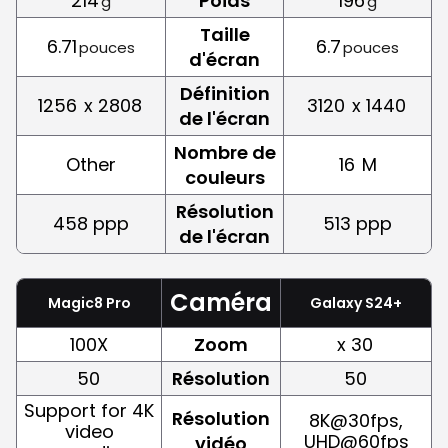
214
Poids
196
g
g
Taille
6.71
6.7
pouces
pouces
d'écran
Définition
1256
x 2808
3120
x 1440
de l'écran
Nombre de
Other
16
M
couleurs
Résolution
458 ppp
513 ppp
de l'écran
Caméra
Magic8 Pro
Galaxy S24+
100X
Zoom
x 30
50
Résolution
50
Support for 4K
Résolution
8K@30fps,
video
UHD@60fps
vidéo