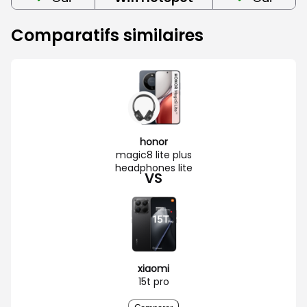
Comparatifs similaires
honor
magic8 lite plus
headphones lite
VS
xiaomi
15t pro