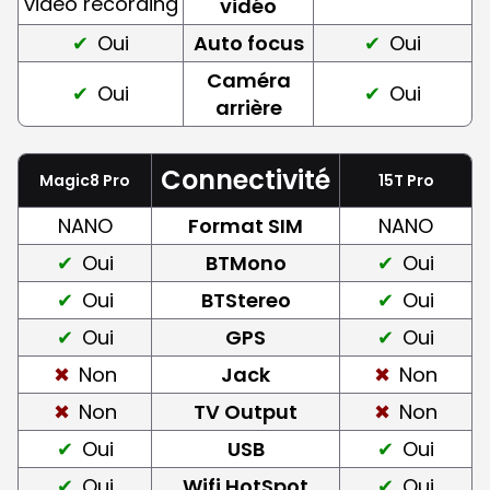
video recording
vidéo
Oui
Auto focus
Oui
Caméra
Oui
Oui
arrière
Connectivité
Magic8 Pro
15T Pro
NANO
Format SIM
NANO
Oui
BTMono
Oui
Oui
BTStereo
Oui
Oui
GPS
Oui
Non
Jack
Non
Non
TV Output
Non
Oui
USB
Oui
Oui
Wifi HotSpot
Oui