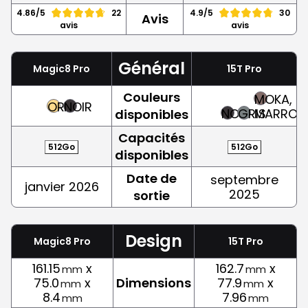
4.86/5
22
4.9/5
30
Avis
avis
avis
Général
Magic8 Pro
15T Pro
Couleurs
MOKA,
OR
NOIR
NOIR
GRIS
MARRON
disponibles
Capacités
512Go
512Go
disponibles
Date de
septembre
janvier 2026
2025
sortie
Design
Magic8 Pro
15T Pro
161.15
x
162.7
x
mm
mm
75.0
x
Dimensions
77.9
x
mm
mm
8.4
7.96
mm
mm