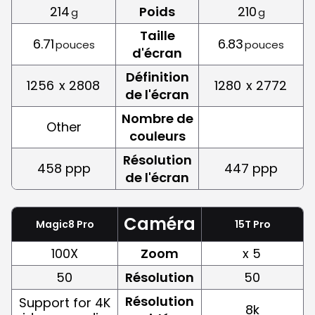
214
Poids
210
g
g
Taille
6.71
6.83
pouces
pouces
d'écran
Définition
1256
x 2808
1280
x 2772
de l'écran
Nombre de
Other
couleurs
Résolution
458 ppp
447 ppp
de l'écran
Caméra
Magic8 Pro
15T Pro
100X
Zoom
x 5
50
Résolution
50
Résolution
Support for 4K
8k