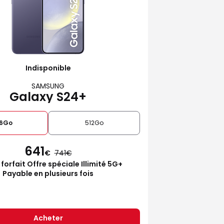
Indisponible
SAMSUNG
Galaxy S24+
6Go
512Go
641
€
741
 forfait Offre spéciale Illimité 5G+
Payable en plusieurs fois
Acheter