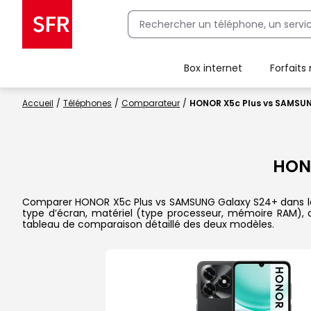
Box internet
Forfaits
Client Box SFR, ajouter une offre Maison Sécurisée
Accueil
Téléphones
Comparateur
HONOR X5c Plus vs SAMSU
HON
Comparer HONOR X5c Plus vs SAMSUNG Galaxy S24+ dans le dét
type d’écran, matériel (type processeur, mémoire RAM), a
tableau de comparaison détaillé des deux modèles.