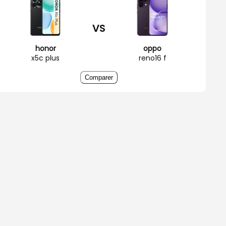
VS
honor
oppo
x5c plus
reno16 f
Comparer