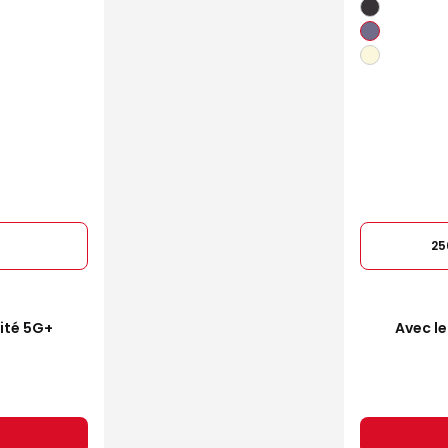
25
mité 5G+
Avec le