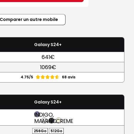
Comparer un autre mobile
Galaxy S24+
641€
1069€
4.75/5
68 avis
Galaxy S24+
INDIGO,
MAUVE
ARGENT
NOIR
CREME
256Go
512Go