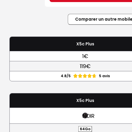
Comparer un autre mobil
X5c Plus
1€
119€
4.8/5
5 avis
X5c Plus
NOIR
64Go