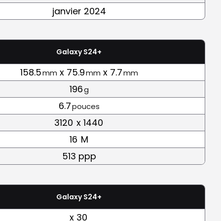
janvier 2024
Galaxy S24+
158.5
x 75.9
x 7.7
mm
mm
mm
196
g
6.7
pouces
3120
x 1440
16
M
513 ppp
Galaxy S24+
x 30