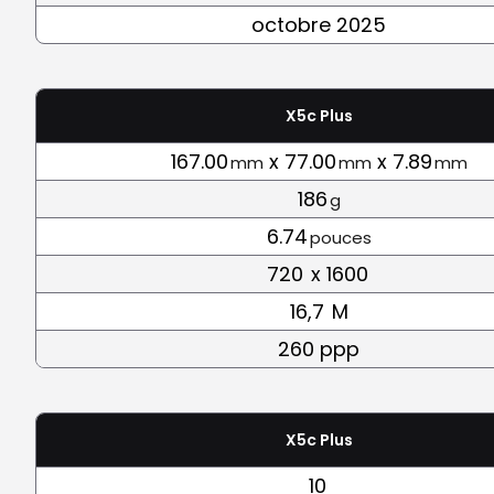
octobre 2025
X5c Plus
167.00
x 77.00
x 7.89
mm
mm
mm
186
g
6.74
pouces
720
x 1600
16,7
M
260 ppp
X5c Plus
10