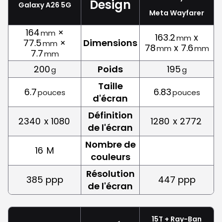
Design
Galaxy A26 5G
Meta Wayfarer
164
×
mm
163.2
x
mm
77.5
×
Dimensions
mm
78
x 7.6
mm
mm
7.7
mm
200
Poids
195
g
g
Taille
6.7
6.83
pouces
pouces
d'écran
Définition
2340
x 1080
1280
x 2772
de l'écran
Nombre de
16
M
couleurs
Résolution
385 ppp
447 ppp
de l'écran
15T + Ray-Ban