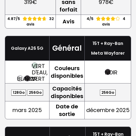
319€
sans
978€
forfait
4.87/5
32
4/5
4
Avis
avis
avis
15T + Ray-Ban
Général
Galaxy A26 5G
Meta Wayfarer
VERT
Couleurs
D'EAU,
NOIR
disponibles
BLANC
NOIR
VERT
Capacités
128Go
256Go
256Go
disponibles
Date de
mars 2025
décembre 2025
sortie
15T + Ray-Ban