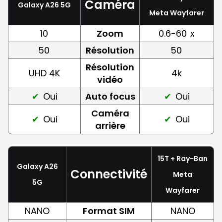
Caméra
Galaxy A26 5G
Meta Wayfarer
10
Zoom
0.6-60
x
50
Résolution
50
Résolution
UHD 4K
4k
vidéo
Oui
Auto focus
Oui
Caméra
Oui
Oui
arrière
15T + Ray-Ban
Galaxy A26
Connectivité
Meta
5G
Wayfarer
NANO
Format SIM
NANO