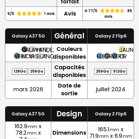
forfait
4.77/5
85
Avis
5/5
1 avis
avis
Général
Galaxy A37 5G
Galaxy Z Flip6
Couleurs
GRAPHITE,
LAVANDE,
JAUNE,
VERT
NOIR
VIOLET
BLANC
BLEU
GRIS
VERT
OR
disponibles
Capacités
128Go
256Go
256Go
512Go
disponibles
Date de
mars 2026
juillet 2024
sortie
Design
Galaxy A37 5G
Galaxy Z Flip6
162.9
x
mm
165.1
x
mm
78.2
x
Dimensions
mm
71.9
x 6.9
mm
mm