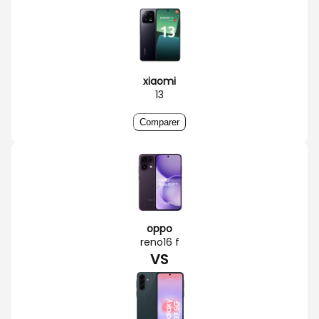
xiaomi
13
Comparer
oppo
reno16 f
VS