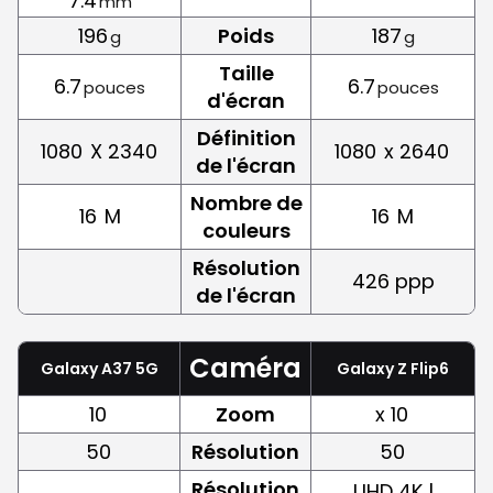
7.4
mm
196
Poids
187
g
g
Taille
6.7
6.7
pouces
pouces
d'écran
Définition
1080
X 2340
1080
x 2640
de l'écran
Nombre de
16
M
16
M
couleurs
Résolution
426 ppp
de l'écran
Caméra
Galaxy A37 5G
Galaxy Z Flip6
10
Zoom
x 10
50
Résolution
50
Résolution
UHD 4K |