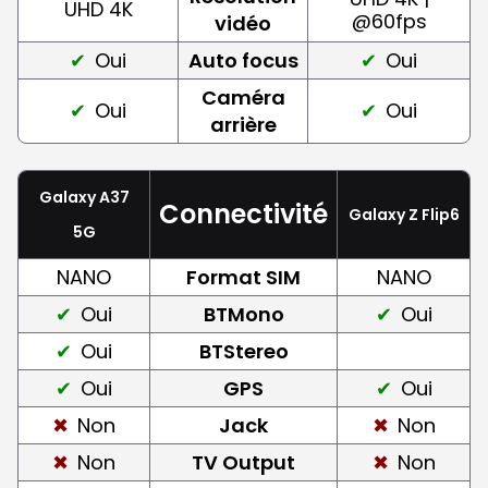
UHD 4K
@60fps
vidéo
Oui
Auto focus
Oui
Caméra
Oui
Oui
arrière
Galaxy A37
Connectivité
Galaxy Z Flip6
5G
NANO
Format SIM
NANO
Oui
BTMono
Oui
Oui
BTStereo
Oui
GPS
Oui
Non
Jack
Non
Non
TV Output
Non