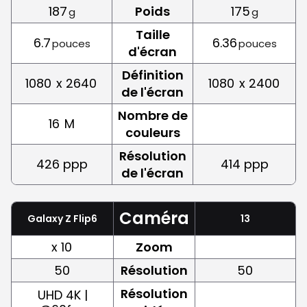
187
Poids
175
g
g
Taille
6.7
6.36
pouces
pouces
d'écran
Définition
1080
x 2640
1080
x 2400
de l'écran
Nombre de
16
M
couleurs
Résolution
426 ppp
414 ppp
de l'écran
Caméra
Galaxy Z Flip6
13
x 10
Zoom
50
Résolution
50
Résolution
UHD 4K |