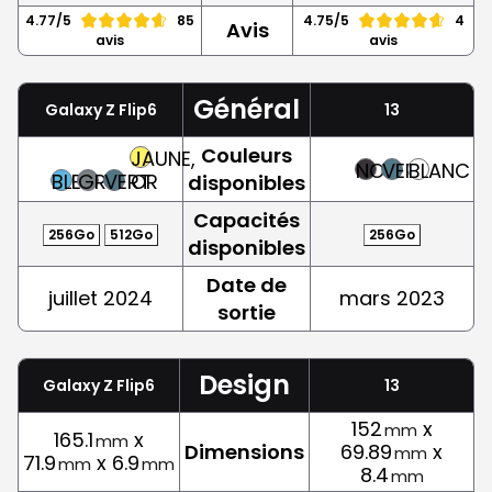
4.77/5
85
4.75/5
4
Avis
avis
avis
Général
Galaxy Z Flip6
13
Couleurs
JAUNE,
NOIR
VERT
BLANC
BLEU
GRIS
VERT
OR
disponibles
Capacités
256Go
512Go
256Go
disponibles
Date de
juillet 2024
mars 2023
sortie
Design
Galaxy Z Flip6
13
152
x
mm
165.1
x
mm
Dimensions
69.89
x
mm
71.9
x 6.9
mm
mm
8.4
mm