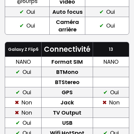
@60fps
vidéo
Oui
Auto focus
Oui
Caméra
Oui
Oui
arrière
Connectivité
Galaxy Z Flip6
13
NANO
Format SIM
NANO
Oui
BTMono
BTStereo
Oui
GPS
Oui
Non
Jack
Non
Non
TV Output
Oui
USB
Oui
Wifi HotSpot
Oui