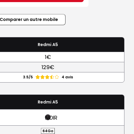
Comparer un autre mobile
Redmi A5
1€
129€
3.5/5
4 avis
Redmi A5
NOIR
64Go