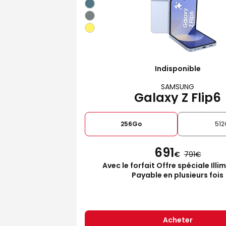
Indisponible
SAMSUNG
Galaxy Z Flip6
256Go
512
691
€
791
Avec le forfait Offre spéciale Illi
Payable en plusieurs fois
Acheter