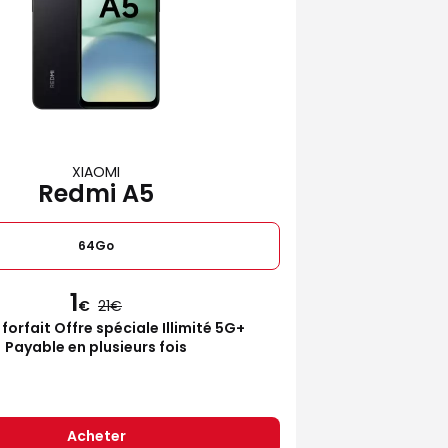
XIAOMI
Redmi A5
64Go
1
€
21
 forfait Offre spéciale Illimité 5G+
Payable en plusieurs fois
Acheter