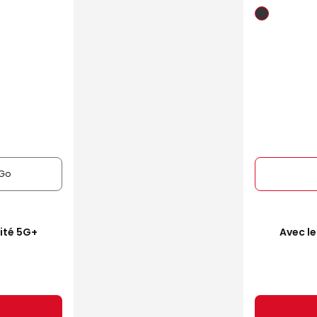
Go
mité 5G+
Avec le