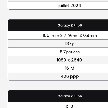
juillet 2024
Galaxy Z Flip6
165.1
x 71.9
x 6.9
mm
mm
mm
187
g
6.7
pouces
1080
x 2640
16
M
426 ppp
Galaxy Z Flip6
x 10