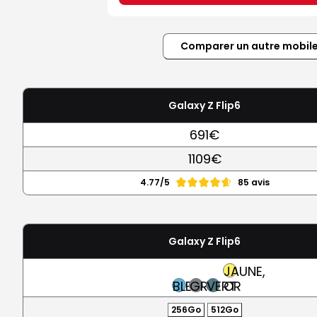
Comparer un autre mobil
Galaxy Z Flip6
691€
1109€
4.77/5
85 avis
Galaxy Z Flip6
JAUNE,
BLEU
GRIS
VERT
OR
256Go
512Go