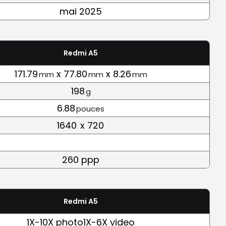
mai 2025
Redmi A5
171.79
x 77.80
x 8.26
mm
mm
mm
198
g
6.88
pouces
1640
x 720
260 ppp
Redmi A5
1X-10X photo1X-6X video