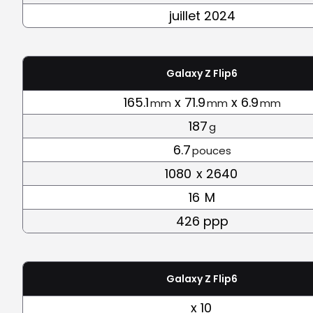
juillet 2024
Galaxy Z Flip6
165.1
x 71.9
x 6.9
mm
mm
mm
187
g
6.7
pouces
1080
x 2640
16
M
426 ppp
Galaxy Z Flip6
x 10