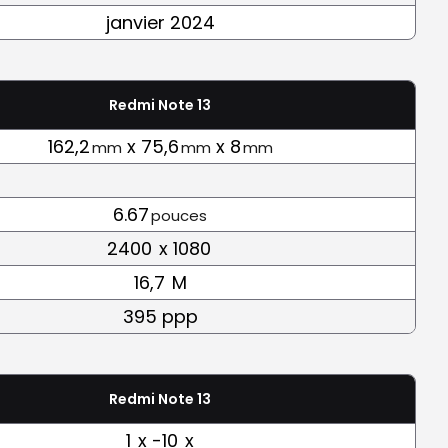
janvier 2024
Redmi Note 13
162,2
x 75,6
x 8
mm
mm
mm
6.67
pouces
2400
x 1080
16,7
M
395 ppp
Redmi Note 13
1
x -10
x