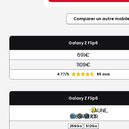
Comparer un autre mobil
Galaxy Z Flip6
691€
1109€
4.77/5
85 avis
Galaxy Z Flip6
JAUNE,
BLEU
GRIS
VERT
OR
256Go
512Go