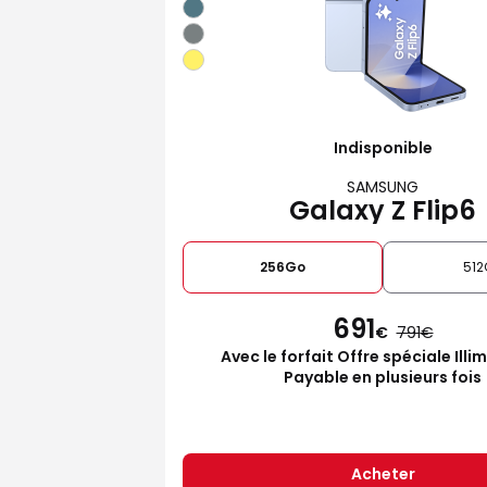
Indisponible
SAMSUNG
Galaxy Z Flip6
256Go
512
691
€
791
Avec le forfait Offre spéciale Illi
Payable en plusieurs fois
Acheter