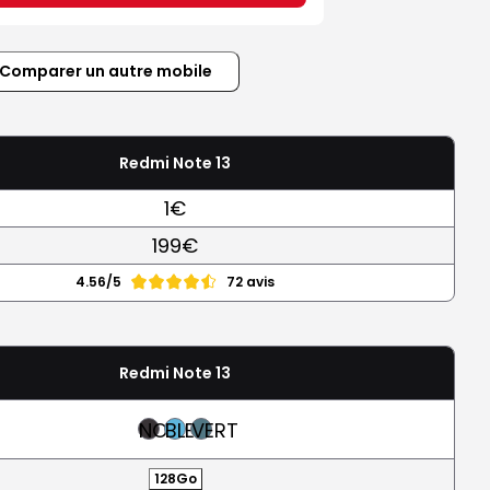
Comparer un autre mobile
Redmi Note 13
1€
199€
4.56/5
72 avis
Redmi Note 13
NOIR
BLEU
VERT
128Go