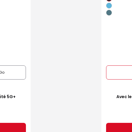
Go
mité 5G+
Avec le