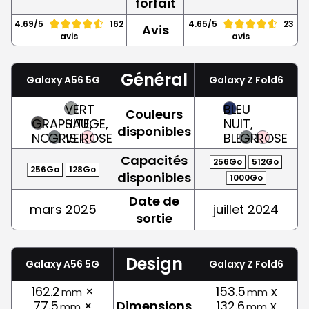
forfait
4.69/5
162
4.65/5
23
Avis
avis
avis
Général
Galaxy A56 5G
Galaxy Z Fold6
VERT
BLEU
Couleurs
GRAPHITE,
SAUGE,
NUIT,
disponibles
NOIR
GRIS
VERT
ROSE
BLEU
GRIS
ROSE
Capacités
256Go
512Go
256Go
128Go
disponibles
1000Go
Date de
mars 2025
juillet 2024
sortie
Design
Galaxy A56 5G
Galaxy Z Fold6
162.2
×
153.5
x
mm
mm
77.5
×
Dimensions
132.6
x
mm
mm