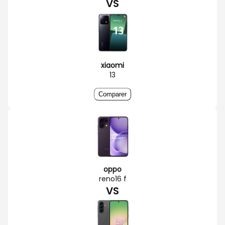
VS
xiaomi
13
Comparer
oppo
reno16 f
VS