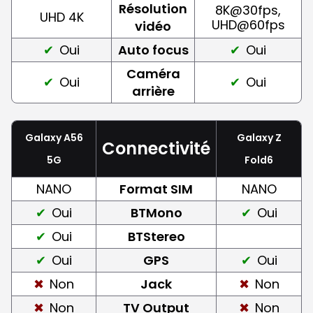
Résolution
8K@30fps,
UHD 4K
UHD@60fps
vidéo
Oui
Auto focus
Oui
Caméra
Oui
Oui
arrière
Galaxy A56
Galaxy Z
Connectivité
5G
Fold6
NANO
Format SIM
NANO
Oui
BTMono
Oui
Oui
BTStereo
Oui
GPS
Oui
Non
Jack
Non
Non
TV Output
Non