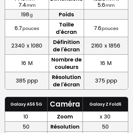
7.4
5.6
mm
mm
198
Poids
g
Taille
6.7
7.6
pouces
pouces
d'écran
Définition
2340
x 1080
2160
x 1856
de l'écran
Nombre de
16
M
16
M
couleurs
Résolution
385 ppp
375 ppp
de l'écran
Caméra
Galaxy A56 5G
Galaxy Z Fold6
10
Zoom
x 30
50
Résolution
50