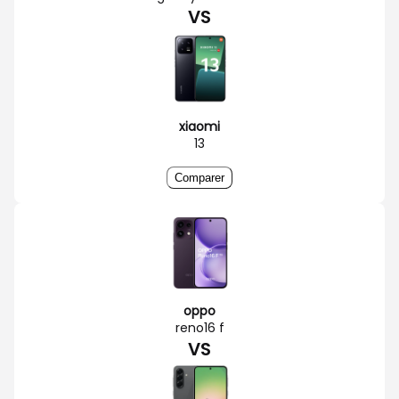
VS
xiaomi
13
Comparer
oppo
reno16 f
VS