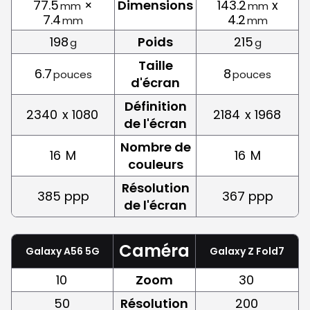
77.5
×
Dimensions
143.2
x
mm
mm
7.4
4.2
mm
mm
198
Poids
215
g
g
Taille
6.7
8
pouces
pouces
d'écran
Définition
2340
x 1080
2184
x 1968
de l'écran
Nombre de
16
M
16
M
couleurs
Résolution
385 ppp
367 ppp
de l'écran
Caméra
Galaxy A56 5G
Galaxy Z Fold7
10
Zoom
30
50
Résolution
200