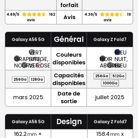
forfait
4.69/5
162
4.36/5
19
Avis
avis
avis
Général
Galaxy A56 5G
Galaxy Z Fold7
VERT
BLEU
Couleurs
GRAPHITE,
SAUGE,
NOIR
NUIT,
disponibles
NOIR
GRIS
VERT
ROSE
ABSOLU
GRIS
BLEU
Capacités
256Go
512Go
256Go
128Go
disponibles
1000Go
Date de
mars 2025
juillet 2025
sortie
Design
Galaxy A56 5G
Galaxy Z Fold7
162.2
×
158.4
x
mm
mm