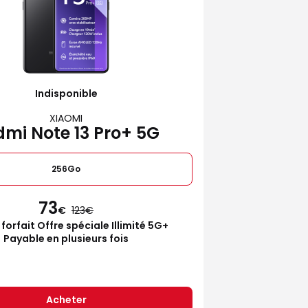
Indisponible
XIAOMI
mi Note 13 Pro+ 5G
256Go
73
€
123
 forfait Offre spéciale Illimité 5G+
Payable en plusieurs fois
Acheter