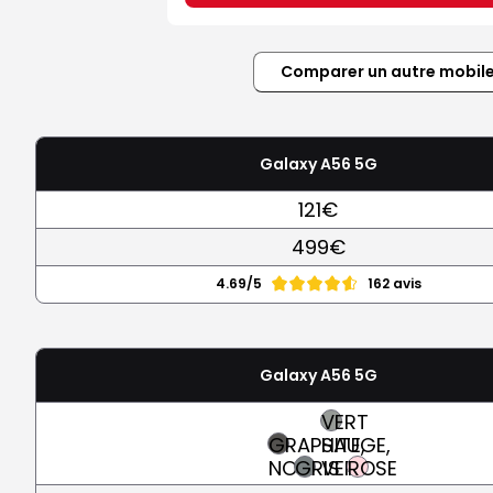
Comparer un autre mobil
Galaxy A56 5G
121€
499€
4.69/5
162 avis
Galaxy A56 5G
VERT
GRAPHITE,
SAUGE,
NOIR
GRIS
VERT
ROSE