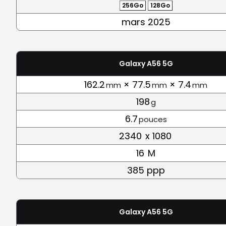
256Go
128Go
mars 2025
Galaxy A56 5G
162.2
× 77.5
× 7.4
mm
mm
mm
198
g
6.7
pouces
2340
x 1080
16
M
385 ppp
Galaxy A56 5G