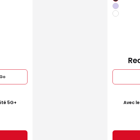
Red
6Go
mité 5G+
Avec le