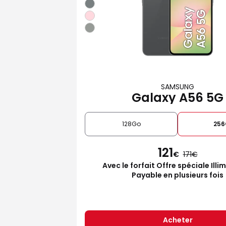
SAMSUNG
Galaxy A56 5G
128Go
25
121
€
171
Avec le forfait Offre spéciale Illi
Payable en plusieurs fois
Acheter