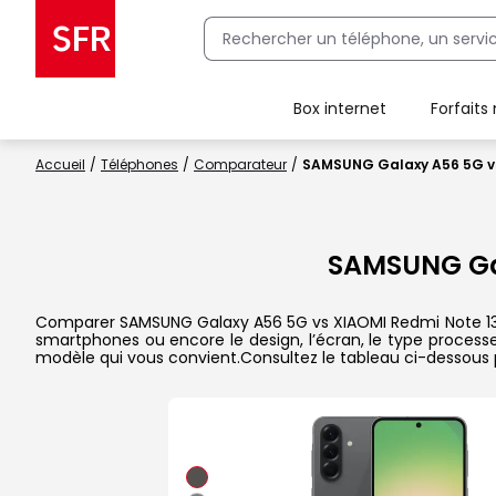
Box internet
Forfaits
Client Box SFR, ajouter une offre Maison Sécurisée
Accueil
Téléphones
Comparateur
SAMSUNG Galaxy A56 5G vs
SAMSUNG Ga
Comparer SAMSUNG Galaxy A56 5G vs XIAOMI Redmi Note 13 Pro
smartphones ou encore le design, l’écran, le type processeu
modèle qui vous convient.Consultez le tableau ci-dessous 