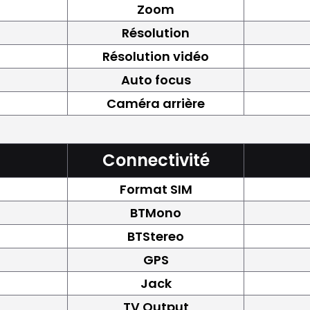
Zoom
Résolution
Résolution vidéo
Auto focus
Caméra arrière
Connectivité
Format SIM
BTMono
BTStereo
GPS
Jack
TV Output