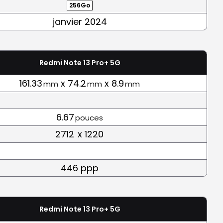
256Go
janvier 2024
Redmi Note 13 Pro+ 5G
161.33
x 74.2
x 8.9
mm
mm
mm
6.67
pouces
2712
x 1220
446 ppp
Redmi Note 13 Pro+ 5G