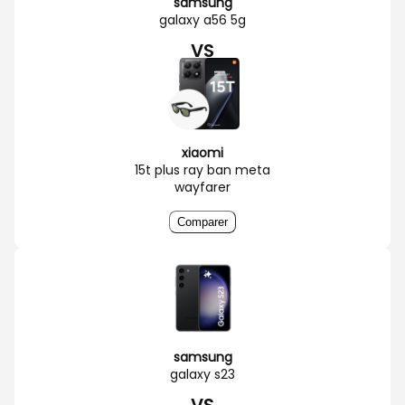
samsung
galaxy a56 5g
VS
xiaomi
15t plus ray ban meta
wayfarer
Comparer
samsung
galaxy s23
VS