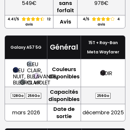
549€
sans
978€
forfait
4.41/5
12
4/5
4
Avis
avis
avis
15T + Ray-Ban
Général
Galaxy A57 5G
Meta Wayfarer
BLEU
Couleurs
BLEU
CLAIR,
NOIR
NUIT,
BLEU-
LAVANDE,
disponibles
BLEU
GRIS
CLAIR
VIOLET
Capacités
128Go
256Go
256Go
disponibles
Date de
mars 2026
décembre 2025
sortie