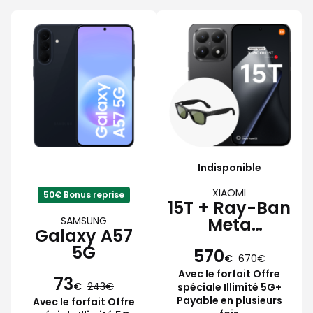
Indisponible
XIAOMI
50€ Bonus reprise
15T + Ray-Ban
Meta
SAMSUNG
Galaxy A57
Wayfarer
5G
570
€
670
Avec le forfait Offre
73
€
243
spéciale Illimité 5G+
Payable en plusieurs
Avec le forfait Offre