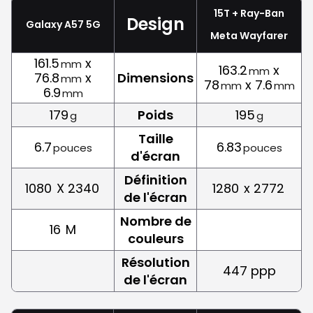
15T + Ray-Ban
Design
Galaxy A57 5G
Meta Wayfarer
161.5
x
mm
163.2
x
mm
76.8
x
Dimensions
mm
78
x 7.6
mm
mm
6.9
mm
179
Poids
195
g
g
Taille
6.7
6.83
pouces
pouces
d'écran
Définition
1080
X 2340
1280
x 2772
de l'écran
Nombre de
16
M
couleurs
Résolution
447 ppp
de l'écran