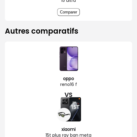
15 ultra
Comparer
Autres comparatifs
oppo
reno16 f
VS
xiaomi
15t plus ray ban meta