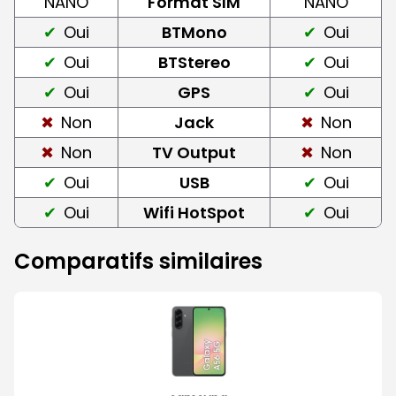
NANO
Format SIM
NANO
Oui
BTMono
Oui
Oui
BTStereo
Oui
Oui
GPS
Oui
Non
Jack
Non
Non
TV Output
Non
Oui
USB
Oui
Oui
Wifi HotSpot
Oui
Comparatifs similaires