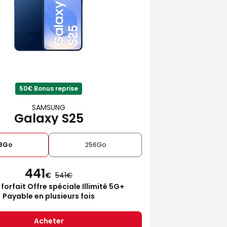
50€ Bonus reprise
SAMSUNG
Galaxy S25
28Go
256Go
441
€
541
 forfait Offre spéciale Illimité 5G+
Payable en plusieurs fois
Acheter