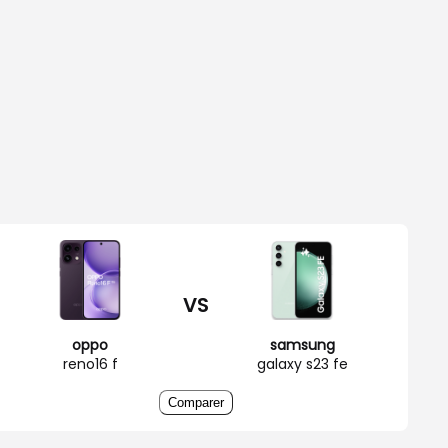
VS
oppo
samsung
reno16 f
galaxy s23 fe
Comparer