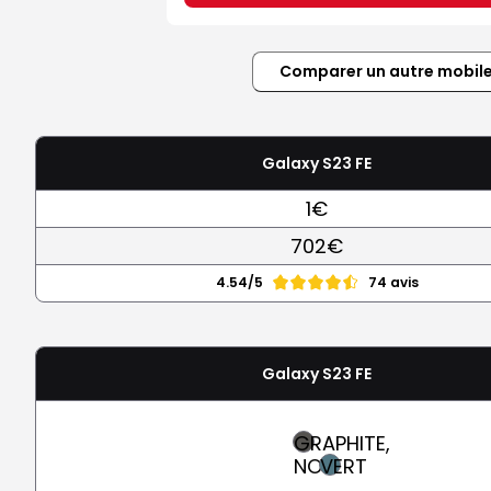
Comparer un autre mobil
Galaxy S23 FE
1€
702€
4.54/5
74 avis
Galaxy S23 FE
GRAPHITE,
NOIR
VERT