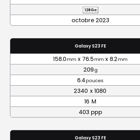
128Go
octobre 2023
Galaxy S23 FE
158.0
x 76.5
x 8.2
mm
mm
mm
209
g
6.4
pouces
2340
x 1080
16
M
403 ppp
Galaxy S23 FE