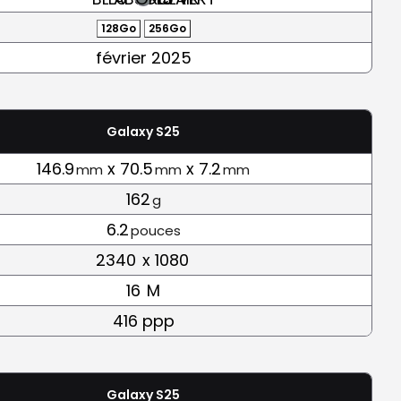
128Go
256Go
février 2025
Galaxy S25
146.9
x 70.5
x 7.2
mm
mm
mm
162
g
6.2
pouces
2340
x 1080
16
M
416 ppp
Galaxy S25