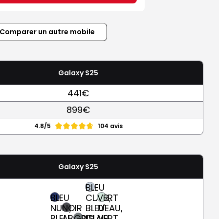
Comparer un autre mobile
Galaxy S25
441€
899€
4.8/5
104 avis
Galaxy S25
BLEU
BLEU
CLAIR,
VERT
NUIT,
NOIR
BLEU-
D'EAU,
BLEU
ABSOLU
GRIS
CLAIR
VERT