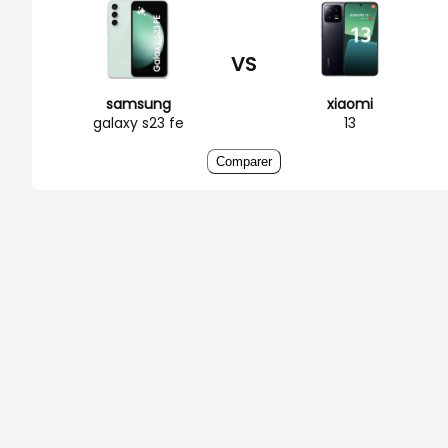
VS
samsung
xiaomi
galaxy s23 fe
13
Comparer