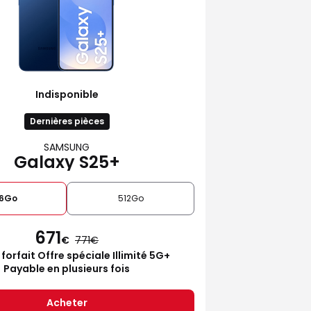
Indisponible
Dernières pièces
SAMSUNG
Galaxy S25+
6Go
512Go
671
€
771
 forfait Offre spéciale Illimité 5G+
Payable en plusieurs fois
Acheter