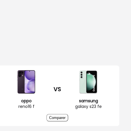
VS
oppo
samsung
reno16 f
galaxy s23 fe
Comparer