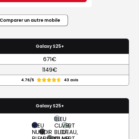
Comparer un autre mobile
Galaxy S25+
671€
1149€
4.76/5
43 avis
Galaxy S25+
BLEU
BLEU
CLAIR,
VERT
NUIT,
NOIR
BLEU-
D'EAU,
BLEU
ABSOLU
GRIS
CLAIR
VERT