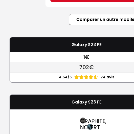
Comparer un autre mobil
Galaxy S23 FE
1€
702€
4.54/5
74 avis
Galaxy S23 FE
GRAPHITE,
NOIR
VERT