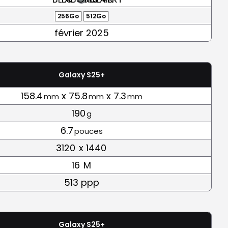
256Go
512Go
février 2025
Galaxy S25+
158.4
x 75.8
x 7.3
mm
mm
mm
190
g
6.7
pouces
3120
x 1440
16
M
513 ppp
Galaxy S25+