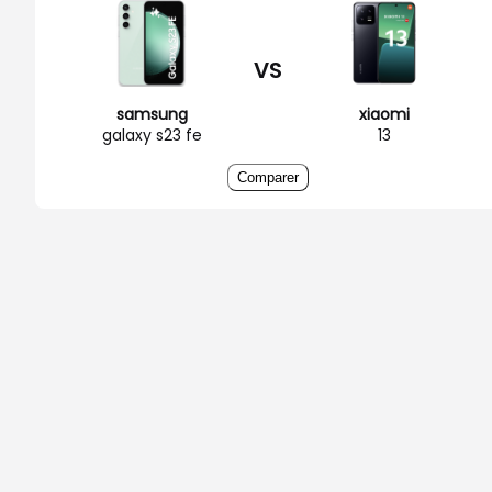
VS
samsung
xiaomi
galaxy s23 fe
13
Comparer