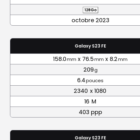
128Go
octobre 2023
Galaxy S23 FE
158.0
x 76.5
x 8.2
mm
mm
mm
209
g
6.4
pouces
2340
x 1080
16
M
403 ppp
Galaxy S23 FE