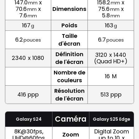
147.0
x
158.2
x
mm
mm
70.6
x
Dimensions
75.6
x
mm
mm
7.6
5.8
mm
mm
167
Poids
163
g
g
Taille
6.2
6.7
pouces
pouces
d'écran
Définition
3120
x 1440
2340
x 1080
(Quad HD+)
de l'écran
Nombre de
16
M
couleurs
Résolution
416 ppp
513 ppp
de l'écran
Caméra
Galaxy S24
Galaxy S25 Edge
8K@30fps,
Digital Zoom
Zoom
UHD@60fps
up to 10
x