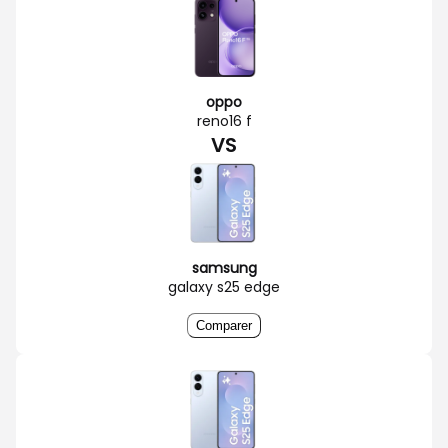
oppo
reno16 f
VS
samsung
galaxy s25 edge
Comparer