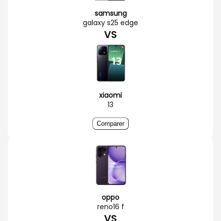
samsung
galaxy s25 edge
VS
xiaomi
13
Comparer
oppo
reno16 f
VS