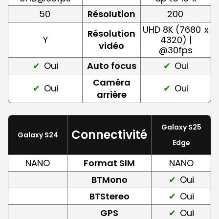
50
Résolution
200
UHD 8K (7680
x
Résolution
Y
4320) |
vidéo
@30fps
Oui
Auto focus
Oui
Caméra
Oui
Oui
arrière
Galaxy S25
Connectivité
Galaxy S24
Edge
NANO
Format SIM
NANO
BTMono
Oui
BTStereo
Oui
GPS
Oui