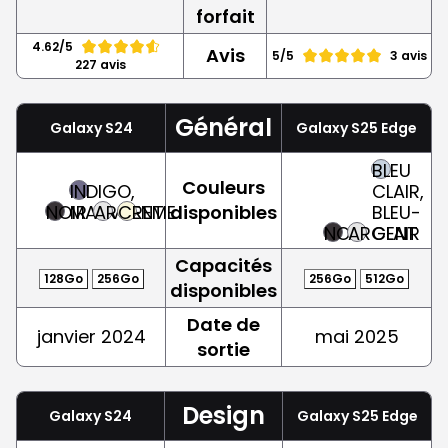
forfait
4.62/5
Avis
5/5
3 avis
227 avis
Général
Galaxy S24
Galaxy S25 Edge
BLEU
Couleurs
INDIGO,
CLAIR,
NOIR
MAUVE
ARGENT
CREME
disponibles
BLEU-
NOIR
ARGENT
CLAIR
Capacités
128Go
256Go
256Go
512Go
disponibles
Date de
janvier 2024
mai 2025
sortie
Design
Galaxy S24
Galaxy S25 Edge