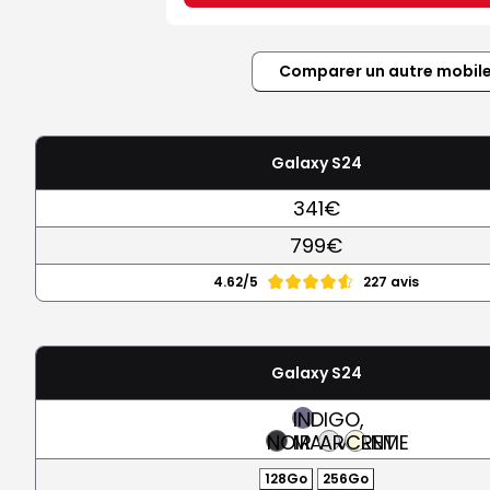
Comparer un autre mobil
Galaxy S24
341€
799€
4.62/5
227 avis
Galaxy S24
INDIGO,
NOIR
MAUVE
ARGENT
CREME
128Go
256Go