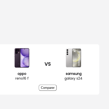
VS
oppo
samsung
reno16 f
galaxy s24
Comparer