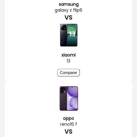
samsung
galaxy z flip6
VS
xiaomi
13
Comparer
oppo
reno16 f
VS