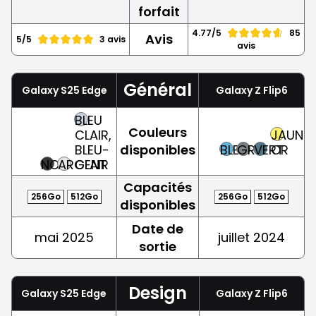
forfait
4.77/5
85
Avis
5/5
3 avis
avis
Général
Galaxy S25 Edge
Galaxy Z Flip6
BLEU
Couleurs
CLAIR,
JAUNE,
BLEU-
disponibles
BLEU
GRIS
VERT
OR
NOIR
ARGENT
CLAIR
Capacités
256Go
512Go
256Go
512Go
disponibles
Date de
mai 2025
juillet 2024
sortie
Design
Galaxy S25 Edge
Galaxy Z Flip6