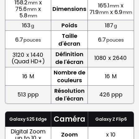
158.2
x
mm
165.1
x
mm
75.6
x
Dimensions
mm
71.9
x 6.9
mm
mm
5.8
mm
163
Poids
187
g
g
Taille
6.7
6.7
pouces
pouces
d'écran
Définition
3120
x 1440
1080
x 2640
(Quad HD+)
de l'écran
Nombre de
16
M
16
M
couleurs
Résolution
513 ppp
426 ppp
de l'écran
Caméra
Galaxy S25 Edge
Galaxy Z Flip6
Digital Zoom
Zoom
x 10
up to 10
x