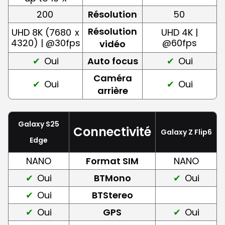
200
Résolution
50
Résolution
UHD 8K (7680
x
UHD 4K |
4320) | @30fps
@60fps
vidéo
Oui
Auto focus
Oui
Caméra
Oui
Oui
arrière
Galaxy S25
Connectivité
Galaxy Z Flip6
Edge
NANO
Format SIM
NANO
Oui
BTMono
Oui
Oui
BTStereo
Oui
GPS
Oui