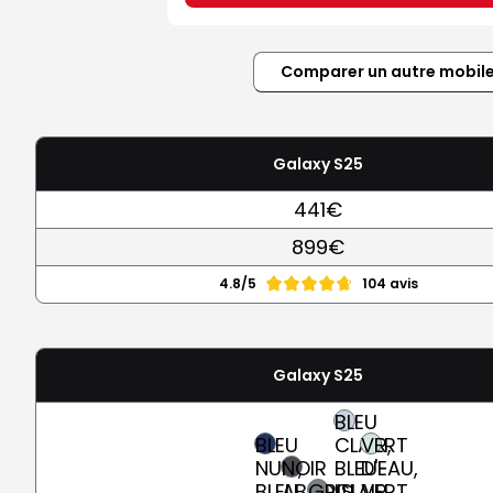
Comparer un autre mobil
Galaxy S25
441€
899€
4.8/5
104 avis
Galaxy S25
BLEU
BLEU
CLAIR,
VERT
NUIT,
NOIR
BLEU-
D'EAU,
BLEU
ABSOLU
GRIS
CLAIR
VERT