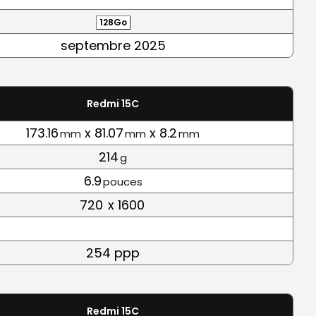
128Go
septembre 2025
Redmi 15C
173.16
x 81.07
x 8.2
mm
mm
mm
214
g
6.9
pouces
720
x 1600
254 ppp
Redmi 15C