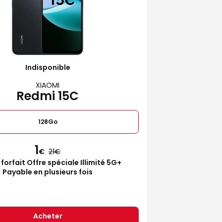
Indisponible
XIAOMI
Redmi 15C
128Go
1
€
21
 forfait Offre spéciale Illimité 5G+
Payable en plusieurs fois
Acheter