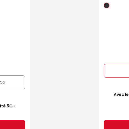
6Go
Avec le
mité 5G+