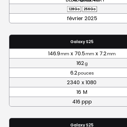
128Go
256Go
février 2025
Galaxy S25
146.9
x 70.5
x 7.2
mm
mm
mm
162
g
6.2
pouces
2340
x 1080
16
M
416 ppp
Galaxy S25