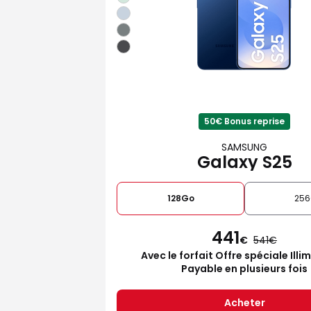
50€ Bonus reprise
SAMSUNG
Galaxy S25
128Go
25
441
€
541
Avec le forfait Offre spéciale Illi
Payable en plusieurs fois
Acheter