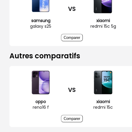
VS
samsung
xiaomi
galaxy s25
redmi 15c 5g
Comparer
Autres comparatifs
VS
oppo
xiaomi
reno16 f
redmi 15c
Comparer