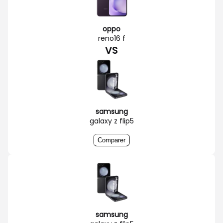
oppo
reno16 f
VS
samsung
galaxy z flip5
Comparer
samsung