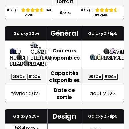
forfait
4.76/5
43
4.57/5
Avis
avis
109 avis
Général
Galaxy S25+
Galaxy Z Flip5
BLEU
Couleurs
BLEU
CLAIR,
VERT
GRAPHITE,
LAVAND
NUIT,
NOIR
BLEU-
D'EAU,
disponibles
VERT
CREME
NOIR
VIOLET
BLEU
ABSOLU
GRIS
CLAIR
VERT
Capacités
256Go
512Go
256Go
512Go
disponibles
Date de
février 2025
août 2023
sortie
Design
Galaxy S25+
Galaxy Z Flip5
158.4
x
mm