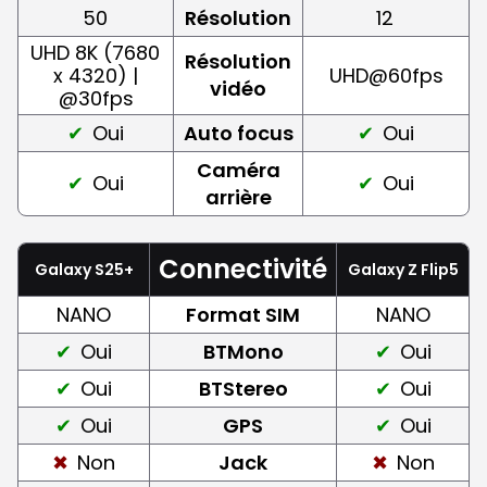
50
Résolution
12
UHD 8K (7680
Résolution
x 4320) |
UHD@60fps
vidéo
@30fps
Oui
Auto focus
Oui
Caméra
Oui
Oui
arrière
Connectivité
Galaxy S25+
Galaxy Z Flip5
NANO
Format SIM
NANO
Oui
BTMono
Oui
Oui
BTStereo
Oui
Oui
GPS
Oui
Non
Jack
Non