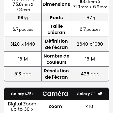
165.1
x
mm
75.8
x
Dimensions
mm
71.9
x 6.9
mm
mm
7.3
mm
190
Poids
187
g
g
Taille
6.7
6.7
pouces
pouces
d'écran
Définition
3120
x 1440
2640
x 1080
de l'écran
Nombre de
16
M
16
M
couleurs
Résolution
513 ppp
426 ppp
de l'écran
Caméra
Galaxy S25+
Galaxy Z Flip5
Digital Zoom
Zoom
x 10
up to 30
x