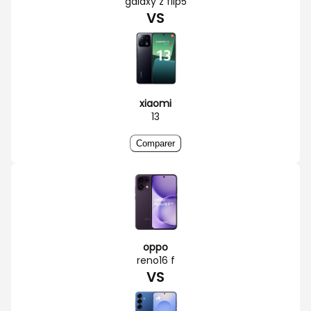
galaxy z flip5
VS
xiaomi
13
Comparer
oppo
reno16 f
VS