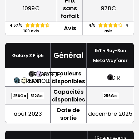
Prix
1099€
sans
978€
forfait
4.57/5
4/5
4
Avis
109 avis
avis
15T + Ray-Ban
Général
Galaxy Z Flip5
Meta Wayfarer
Couleurs
GRAPHITE,
LAVANDE,
NOIR
VERT
CREME
NOIR
VIOLET
disponibles
Capacités
256Go
512Go
256Go
disponibles
Date de
août 2023
décembre 2025
sortie
15T + Ray-Ban