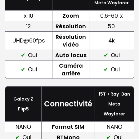
Meta Wayfarer
x 10
Zoom
0.6-60
x
12
Résolution
50
Résolution
UHD@60fps
4k
vidéo
Oui
Auto focus
Oui
Caméra
Oui
Oui
arrière
15T + Ray-Ban
Galaxy Z
Connectivité
Meta
Flip5
Wayfarer
NANO
Format SIM
NANO
Oui
BTMono
Oui