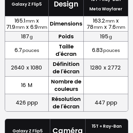
Design
Galaxy Z Flip5
Meta Wayfarer
165.1
x
163.2
x
mm
mm
Dimensions
71.9
x 6.9
78
x 7.6
mm
mm
mm
mm
187
Poids
195
g
g
Taille
6.7
6.83
pouces
pouces
d'écran
Définition
2640
x 1080
1280
x 2772
de l'écran
Nombre de
16
M
couleurs
Résolution
426 ppp
447 ppp
de l'écran
15T + Ray-Ban
Caméra
Galaxy Z Flip5