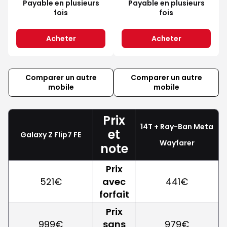
Payable en plusieurs
Payable en plusieurs
fois
fois
Acheter
Acheter
Comparer un autre
Comparer un autre
mobile
mobile
Prix
14T + Ray-Ban Meta
et
Galaxy Z Flip7 FE
Wayfarer
note
Prix
521€
avec
441€
forfait
Prix
999€
sans
979€