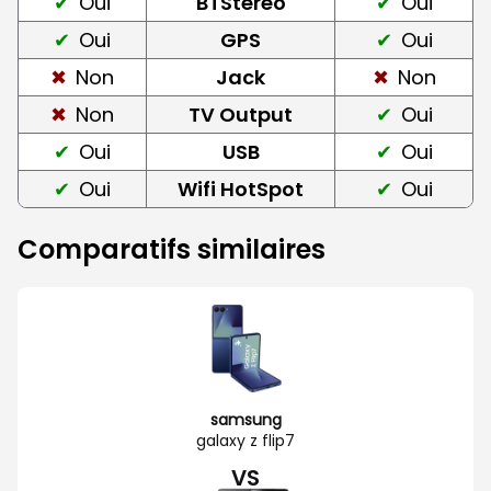
Oui
BTStereo
Oui
Oui
GPS
Oui
Non
Jack
Non
Non
TV Output
Oui
Oui
USB
Oui
Oui
Wifi HotSpot
Oui
Comparatifs similaires
samsung
galaxy z flip7
VS