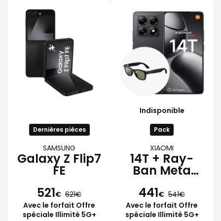
Indisponible
Dernières pièces
Pack
SAMSUNG
XIAOMI
Galaxy Z Flip7
14T + Ray-
FE
Ban Meta
Wayfarer
521
441
€
621
€
541
Avec le forfait Offre
Avec le forfait Offre
spéciale Illimité 5G+
spéciale Illimité 5G+