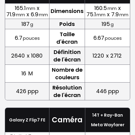
165.1
x
160.5
x
mm
mm
Dimensions
71.9
x 6.9
75.1
x 7.9
mm
mm
mm
mm
187
Poids
195
g
g
Taille
6.7
6.67
pouces
pouces
d'écran
Définition
2640
x 1080
1220
x 2712
de l'écran
Nombre de
16
M
couleurs
Résolution
426 ppp
446 ppp
de l'écran
14T + Ray-Ban
Caméra
Galaxy Z Flip7 FE
Meta Wayfarer