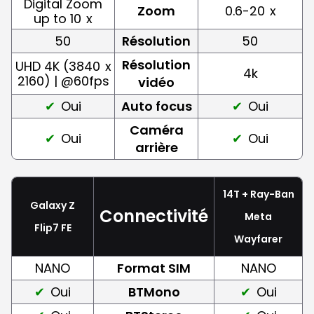
Digital Zoom
Zoom
0.6-20
x
up to 10
x
50
Résolution
50
Résolution
UHD 4K (3840
x
4k
2160) | @60fps
vidéo
Oui
Auto focus
Oui
Caméra
Oui
Oui
arrière
14T + Ray-Ban
Galaxy Z
Connectivité
Meta
Flip7 FE
Wayfarer
NANO
Format SIM
NANO
Oui
BTMono
Oui