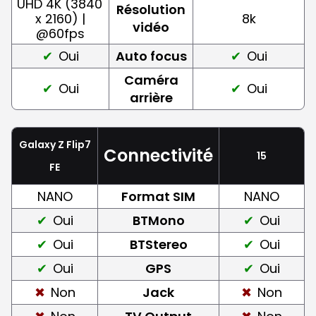
UHD 4K (3840
Résolution
x 2160) |
8k
vidéo
@60fps
Oui
Auto focus
Oui
Caméra
Oui
Oui
arrière
Galaxy Z Flip7
Connectivité
15
FE
NANO
Format SIM
NANO
Oui
BTMono
Oui
Oui
BTStereo
Oui
Oui
GPS
Oui
Non
Jack
Non