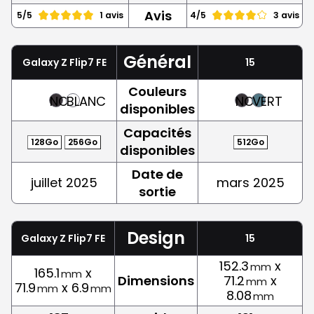
Avis
5/5
1 avis
4/5
3 avis
Général
Galaxy Z Flip7 FE
15
Couleurs
NOIR
BLANC
NOIR
VERT
disponibles
Capacités
128Go
256Go
512Go
disponibles
Date de
juillet 2025
mars 2025
sortie
Design
Galaxy Z Flip7 FE
15
152.3
x
mm
165.1
x
mm
Dimensions
71.2
x
mm
71.9
x 6.9
mm
mm
8.08
mm