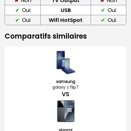
Non
TV Output
Non
Oui
USB
Oui
Oui
Wifi HotSpot
Oui
Comparatifs similaires
samsung
galaxy z flip7
VS
xiaomi