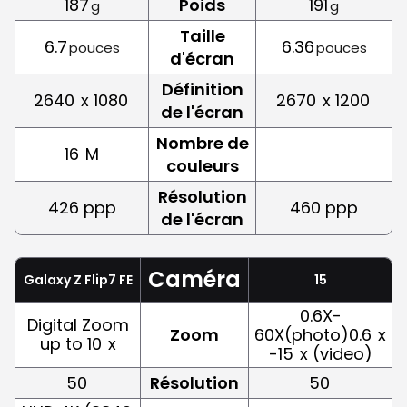
187
Poids
191
g
g
Taille
6.7
6.36
pouces
pouces
d'écran
Définition
2640
x 1080
2670
x 1200
de l'écran
Nombre de
16
M
couleurs
Résolution
426 ppp
460 ppp
de l'écran
Caméra
Galaxy Z Flip7 FE
15
0.6X-
Digital Zoom
Zoom
60X(photo)0.6
x
up to 10
x
-15
x (video)
50
Résolution
50