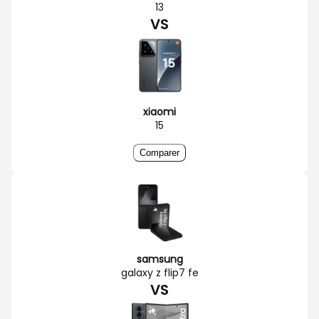
13
VS
xiaomi
15
Comparer
samsung
galaxy z flip7 fe
VS