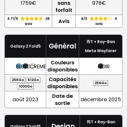
1759€
sans
978€
forfait
4.71/5
28
4/5
4
Avis
avis
avis
15T + Ray-Ban
Général
Galaxy Z Fold5
Meta Wayfarer
Couleurs
BLEU
NOIR
CREME
NOIR
disponibles
Capacités
256Go
512Go
256Go
disponibles
1000Go
Date de
août 2023
décembre 2025
sortie
15T + Ray-Ban
Design
Galaxy Z Fold5