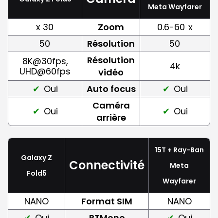
Meta Wayfarer
x 30
Zoom
0.6-60
x
50
Résolution
50
Résolution
8K@30fps,
4k
UHD@60fps
vidéo
Oui
Auto focus
Oui
Caméra
Oui
Oui
arrière
15T + Ray-Ban
Galaxy Z
Connectivité
Meta
Fold5
Wayfarer
NANO
Format SIM
NANO
Oui
BTMono
Oui