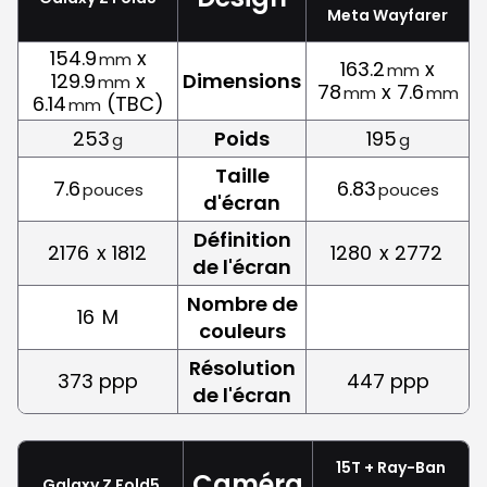
Meta Wayfarer
154.9
x
mm
163.2
x
mm
129.9
x
Dimensions
mm
78
x 7.6
mm
mm
6.14
(TBC)
mm
253
Poids
195
g
g
Taille
7.6
6.83
pouces
pouces
d'écran
Définition
2176
x 1812
1280
x 2772
de l'écran
Nombre de
16
M
couleurs
Résolution
373 ppp
447 ppp
de l'écran
15T + Ray-Ban
Caméra
Galaxy Z Fold5