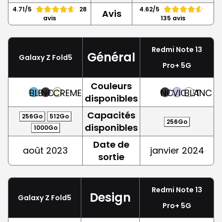
4.71/5
28
4.62/5
Avis
avis
135 avis
Redmi Note 13
Général
Galaxy Z Fold5
Pro+ 5G
Couleurs
BLEU
NOIR
CREME
NOIR
VIOLET
BLANC
disponibles
Capacités
256Go
512Go
256Go
disponibles
1000Go
Date de
août 2023
janvier 2024
sortie
Redmi Note 13
Design
Galaxy Z Fold5
Pro+ 5G