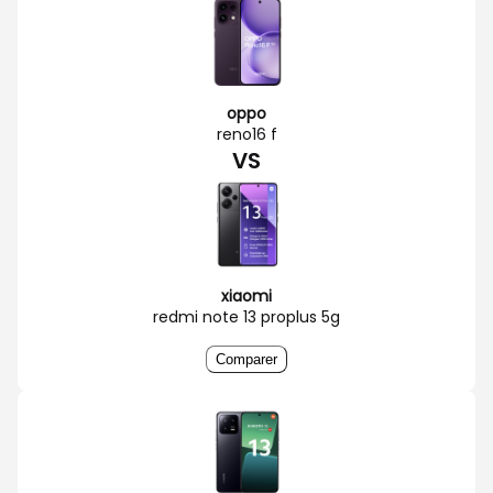
oppo
reno16 f
VS
xiaomi
redmi note 13 proplus 5g
Comparer