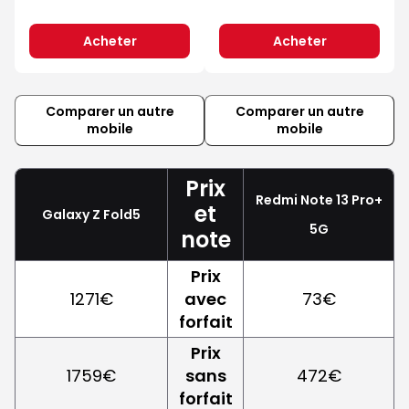
Acheter
Acheter
Comparer un autre
Comparer un autre
mobile
mobile
Prix
Redmi Note 13 Pro+
et
Galaxy Z Fold5
5G
note
Prix
1271€
avec
73€
forfait
Prix
1759€
sans
472€
forfait