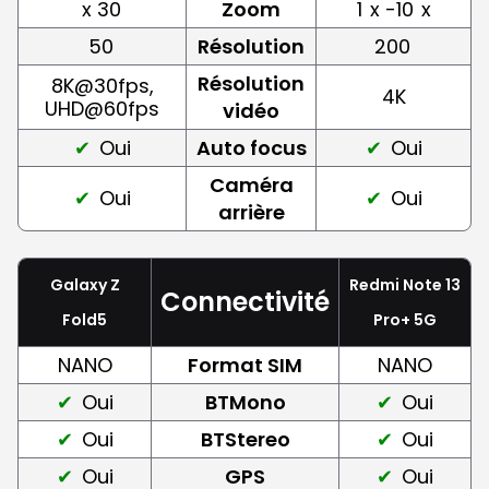
x 30
Zoom
1
x -10
x
50
Résolution
200
Résolution
8K@30fps,
4K
UHD@60fps
vidéo
Oui
Auto focus
Oui
Caméra
Oui
Oui
arrière
Galaxy Z
Redmi Note 13
Connectivité
Fold5
Pro+ 5G
NANO
Format SIM
NANO
Oui
BTMono
Oui
Oui
BTStereo
Oui
Oui
GPS
Oui