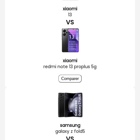
xiaomi
13
VS
xiaomi
redmi note 13 proplus 5g
Comparer
samsung
galaxy z fold5
VS