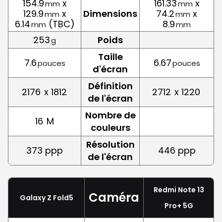
154.9
x
161.33
x
mm
mm
129.9
x
Dimensions
74.2
x
mm
mm
6.14
(TBC)
8.9
mm
mm
253
Poids
g
Taille
7.6
6.67
pouces
pouces
d'écran
Définition
2176
x 1812
2712
x 1220
de l'écran
Nombre de
16
M
couleurs
Résolution
373 ppp
446 ppp
de l'écran
Redmi Note 13
Caméra
Galaxy Z Fold5
Pro+ 5G