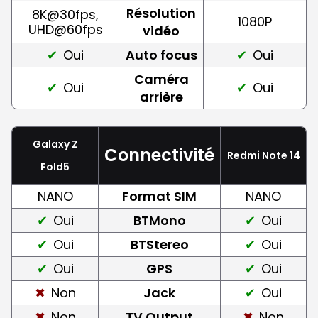
Résolution
8K@30fps,
1080P
UHD@60fps
vidéo
Oui
Auto focus
Oui
Caméra
Oui
Oui
arrière
Galaxy Z
Connectivité
Redmi Note 14
Fold5
NANO
Format SIM
NANO
Oui
BTMono
Oui
Oui
BTStereo
Oui
Oui
GPS
Oui
Non
Jack
Oui
Non
TV Output
Non