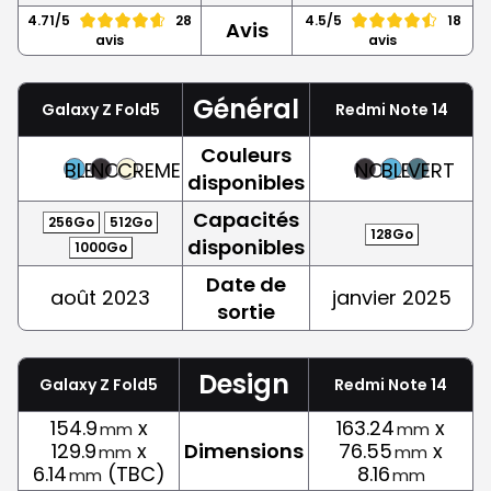
4.71/5
28
4.5/5
18
Avis
avis
avis
Général
Galaxy Z Fold5
Redmi Note 14
Couleurs
BLEU
NOIR
CREME
NOIR
BLEU
VERT
disponibles
Capacités
256Go
512Go
128Go
disponibles
1000Go
Date de
août 2023
janvier 2025
sortie
Design
Galaxy Z Fold5
Redmi Note 14
154.9
x
163.24
x
mm
mm
129.9
x
Dimensions
76.55
x
mm
mm
6.14
(TBC)
8.16
mm
mm