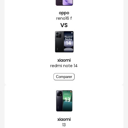
oppo
reno16 f
VS
xiaomi
redmi note 14
Comparer
xiaomi
13