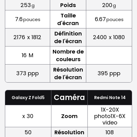
253
Poids
200
g
g
Taille
7.6
6.67
pouces
pouces
d'écran
Définition
2176
x 1812
2400
x 1080
de l'écran
Nombre de
16
M
couleurs
Résolution
373 ppp
395 ppp
de l'écran
Caméra
Galaxy Z Fold5
Redmi Note 14
1X-20X
x 30
Zoom
photo1X-6X
video
50
Résolution
108