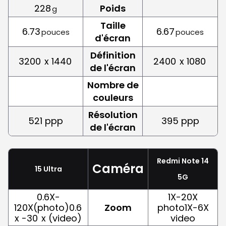
228
Poids
g
Taille
6.73
6.67
pouces
pouces
d'écran
Définition
3200
x 1440
2400
x 1080
de l'écran
Nombre de
couleurs
Résolution
521 ppp
395 ppp
de l'écran
Redmi Note 14
Caméra
15 Ultra
5G
0.6X-
1X-20X
120X(photo)0.6
Zoom
photo1X-6X
x -30
x (video)
video