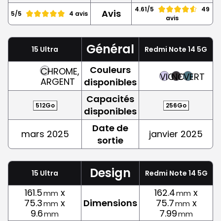
4.61/5
49
Avis
5/5
4 avis
avis
Général
15 Ultra
Redmi Note 14 5G
Couleurs
CHROME,
VIOLET
NOIR
VERT
ARGENT
disponibles
Capacités
512Go
256Go
disponibles
Date de
mars 2025
janvier 2025
sortie
Design
15 Ultra
Redmi Note 14 5G
161.5
x
162.4
x
mm
mm
75.3
x
Dimensions
75.7
x
mm
mm
9.6
7.99
mm
mm