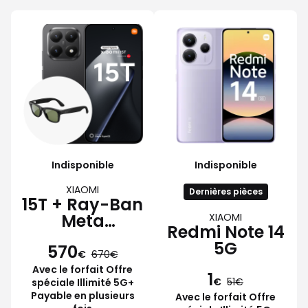
Indisponible
Indisponible
XIAOMI
Dernières pièces
15T + Ray-Ban
Meta
XIAOMI
Redmi Note 14
Wayfarer
5G
570
€
670
Avec le forfait Offre
1
€
51
spéciale Illimité 5G+
Payable en plusieurs
Avec le forfait Offre