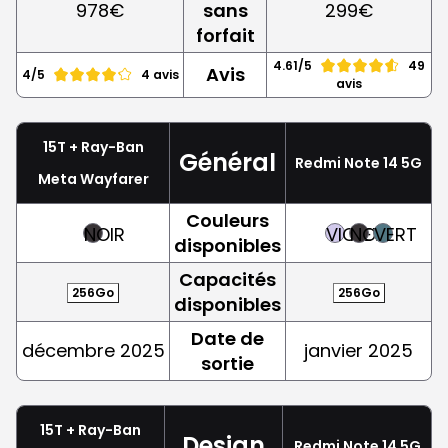
978€
sans
299€
forfait
4.61/5
49
Avis
4/5
4 avis
avis
15T + Ray-Ban
Général
Redmi Note 14 5G
Meta Wayfarer
Couleurs
NOIR
VIOLET
NOIR
VERT
disponibles
Capacités
256Go
256Go
disponibles
Date de
décembre 2025
janvier 2025
sortie
15T + Ray-Ban
Design
Redmi Note 14 5G