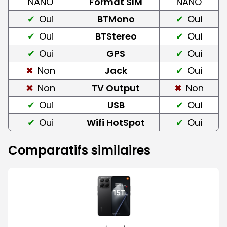
NANO
Format SIM
NANO
Oui
BTMono
Oui
Oui
BTStereo
Oui
Oui
GPS
Oui
Non
Jack
Oui
Non
TV Output
Non
Oui
USB
Oui
Oui
Wifi HotSpot
Oui
Comparatifs similaires