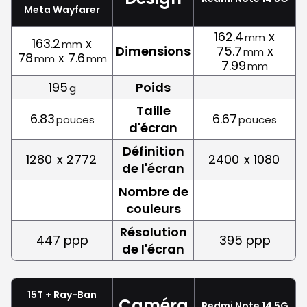
Meta Wayfarer
162.4
x
mm
163.2
x
mm
Dimensions
75.7
x
mm
78
x 7.6
mm
mm
7.99
mm
195
Poids
g
Taille
6.83
6.67
pouces
pouces
d'écran
Définition
1280
x 2772
2400
x 1080
de l'écran
Nombre de
couleurs
Résolution
447 ppp
395 ppp
de l'écran
15T + Ray-Ban
Caméra
Redmi Note 14 5G