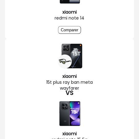
xiaomi
redmi note 14
Comparer
xiaomi
15t plus ray ban meta
wayfarer
VS
xiaomi