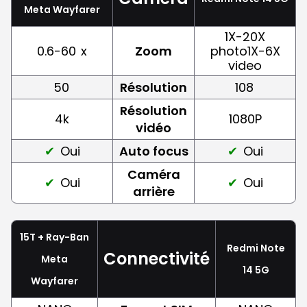
Meta Wayfarer
1X-20X
0.6-60
x
Zoom
photo1X-6X
video
50
Résolution
108
Résolution
4k
1080P
vidéo
Oui
Auto focus
Oui
Caméra
Oui
Oui
arrière
15T + Ray-Ban
Redmi Note
Connectivité
Meta
14 5G
Wayfarer