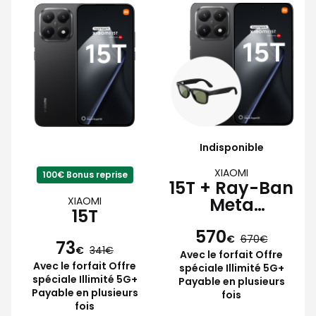
Indisponible
XIAOMI
100€ Bonus reprise
15T + Ray-Ban
Meta
XIAOMI
15T
Wayfarer
570
€
670
73
€
341
Avec le forfait Offre
Avec le forfait Offre
spéciale Illimité 5G+
spéciale Illimité 5G+
Payable en plusieurs
Payable en plusieurs
fois
fois