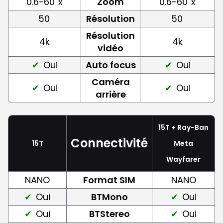
0.6-60
x
Zoom
0.6-60
x
50
Résolution
50
Résolution
4k
4k
vidéo
Oui
Auto focus
Oui
Caméra
Oui
Oui
arrière
15T + Ray-Ban
Connectivité
15T
Meta
Wayfarer
NANO
Format SIM
NANO
Oui
BTMono
Oui
Oui
BTStereo
Oui