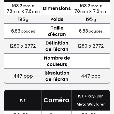
163.2
x
163.2
x
mm
mm
Dimensions
78
x 7.6
78
x 7.6
mm
mm
mm
mm
195
Poids
195
g
g
Taille
6.83
6.83
pouces
pouces
d'écran
Définition
1280
x 2772
1280
x 2772
de l'écran
Nombre de
couleurs
Résolution
447 ppp
447 ppp
de l'écran
15T + Ray-Ban
Caméra
15T
Meta Wayfarer