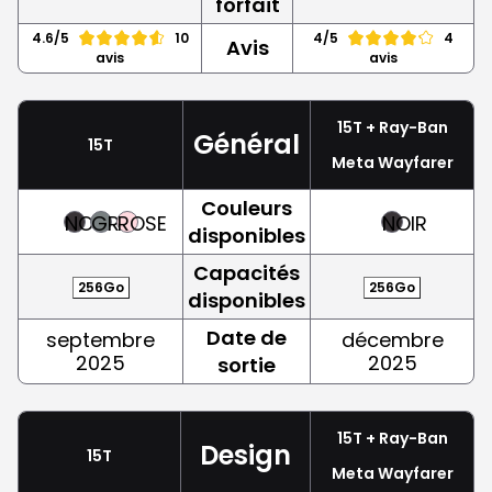
forfait
4.6/5
10
4/5
4
Avis
avis
avis
15T + Ray-Ban
Général
15T
Meta Wayfarer
Couleurs
NOIR
GRIS
ROSE
NOIR
disponibles
Capacités
256Go
256Go
disponibles
Date de
septembre
décembre
2025
2025
sortie
15T + Ray-Ban
Design
15T
Meta Wayfarer